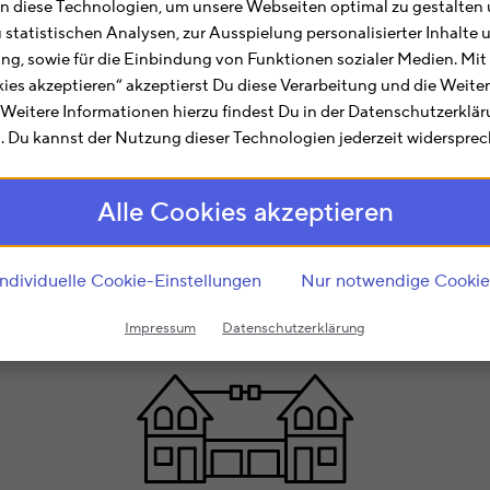
 diese Technologien, um unsere Webseiten optimal zu gestalten 
u statistischen Analysen, zur Ausspielung personalisierter Inhalt
ting, sowie für die Einbindung von Funktionen sozialer Medien. Mit
it, Geld und Nerven
kies akzeptieren“ akzeptierst Du diese Verarbeitung und die Weite
. Weitere Informationen hierzu findest Du in der Datenschutzerklä
 Du kannst der Nutzung dieser Technologien jederzeit widersprec
e machen
Alle Cookies akzeptieren
itzt Du eine dieser Immobil
Individuelle Cookie-Einstellungen
Nur notwendige Cookie
Impressum
Datenschutzerklärung