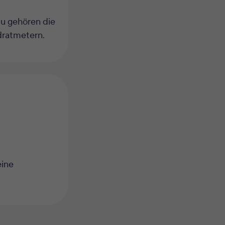
zu gehören die
dratmetern.
eine