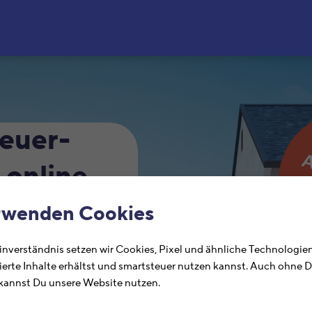
Zum Hauptinhalt springe
euer­
 online
en
rwenden Cookies
nverständnis setzen wir Cookies, Pixel und ähnliche Technologien
undstücke
ierte Inhalte erhältst und smartsteuer nutzen kannst. Auch ohne 
annst Du unsere Website nutzen.
g mit wenigen