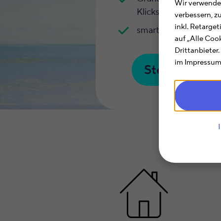
Wir verwenden
Klicks erstellen
verbessern, z
inkl. Retarge
smartsteuer spart Ze
auf „Alle Coo
Drittanbieter
im Impressum.
Steuer onlin
Bes