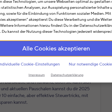
 diese Technologien, um unsere Webseiten optimal zu gestalten 
u statistischen Analysen, zur Ausspielung personalisierter Inhalt
ting, sowie für die Einbindung von Funktionen sozialer Medien. Mit
kies akzeptieren“ akzeptierst Du diese Verarbeitung und die Weite
. Weitere Informationen hierzu findest Du in der Datenschutzerklä
 Du kannst der Nutzung dieser Technologien jederzeit widersprec
Alle Cookies akzeptieren
Individuelle Cookie-Einstellungen
Nur notwendige Cookie
Impressum
Datenschutzerklärung
nach Bürokratie und Aufwand, doch sie kann sich
ks und aktuellen Pauschalen kannst du dir 2025
 10 einfache, aber effektive Steuertricks, mit
sparen kannst.