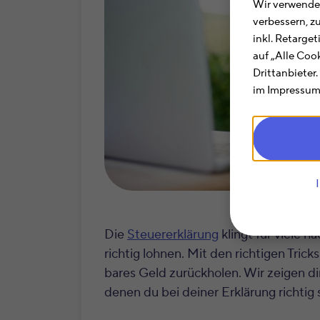
Wir verwenden
verbessern, z
inkl. Retarge
auf „Alle Coo
Drittanbieter
im Impressum.
Die
Steuererklärung
klingt für viele 
richtig lohnen. Mit den richtigen Tric
bares Geld zurückholen. Wir zeigen dir
denen du bei deiner Erklärung richtig 