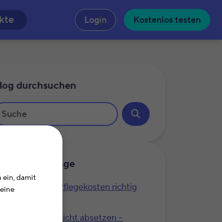
n
kte
Login
Kostenlos testen
log durchsuchen
hnliche Beiträge
 ein, damit
Steuer 2025: Pflegekosten richtig
Deine
absetzen
Das lässt sich nicht absetzen –