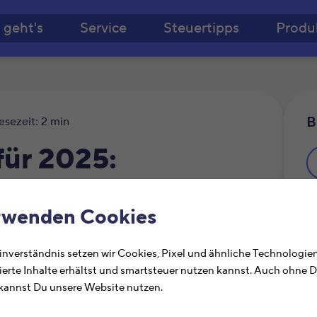
Zum Hauptinhalt springe
 geht's
Service
Steuertipps
Produ
B
esezeit: 2 min
für 2025:
rwenden Cookies
Ä
nverständnis setzen wir Cookies, Pixel und ähnliche Technologien
ierte Inhalte erhältst und smartsteuer nutzen kannst. Auch ohne 
annst Du unsere Website nutzen.