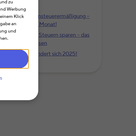
und zu
unsere Top 10
e und Werbung
Antrag auf Lohnsteuerermäßigung –
 einem Klick
mehr Netto im Monat!
rgabe an
rung und
Beim Hausbau Steuern sparen – das
hen.
müssen Sie wissen
Steuern: Das ändert sich 2025!
s