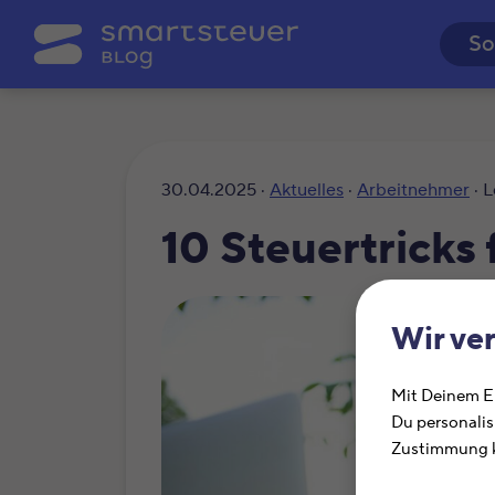
So
30.04.2025 ·
Aktuelles
·
Arbeitnehmer
· L
10 Steuertricks 
Wir ve
Mit Deinem Ei
Du personalis
Zustimmung k