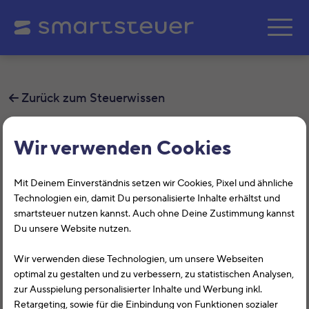
Zum Hauptinhalt springe
Zurück zum Steuerwissen
Steuernummer und Steuer-ID –
Wir verwenden Cookies
wo finde ich die?
Mit Deinem Einverständnis setzen wir Cookies, Pixel und ähnliche
Technologien ein, damit Du personalisierte Inhalte erhältst und
smartsteuer nutzen kannst. Auch ohne Deine Zustimmung kannst
Du unsere Website nutzen.
Das Wichtigste in Kürze
Wir verwenden diese Technologien, um unsere Webseiten
optimal zu gestalten und zu verbessern, zu statistischen Analysen,
Seit 2008 gibt es die
Steuer-
zur Ausspielung personalisierter Inhalte und Werbung inkl.
Identifikationsnummer (Steuer-ID)
, die ein
Retargeting, sowie für die Einbindung von Funktionen sozialer