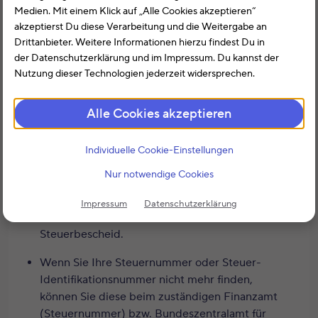
Leben lang gilt. Vorher gab es die
Medien. Mit einem Klick auf „Alle Cookies akzeptieren“
Steuernummer
, die sich mit jedem Umzug
akzeptierst Du diese Verarbeitung und die Weitergabe an
änderte.
Drittanbieter. Weitere Informationen hierzu findest Du in
der Datenschutzerklärung und im Impressum. Du kannst der
Für die Einkommensteuererklärung benötigen
Nutzung dieser Technologien jederzeit widersprechen.
Sie die
Steuer-Identifikationsnummer
und
wenn Sie eine „alte“ Steuernummer besitzen
Alle Cookies akzeptieren
bzw. verheiratet sind auch die gemeinsame
Steuernummer.
Individuelle Cookie-Einstellungen
Wenn Sie schon einmal eine Steuererklärung
Nur notwendige Cookies
abgegeben haben, finden Sie Ihre
Steuernummer und Steuer-
Impressum
Datenschutzerklärung
Identifikationsnummer
auf dem
Steuerbescheid.
Wenn Sie Ihre Steuernummer oder Steuer-
Identifikationsnummer nicht mehr finden,
können Sie diese beim zuständigen Finanzamt
(Steuernummer) bzw. Bundeszentralamt für