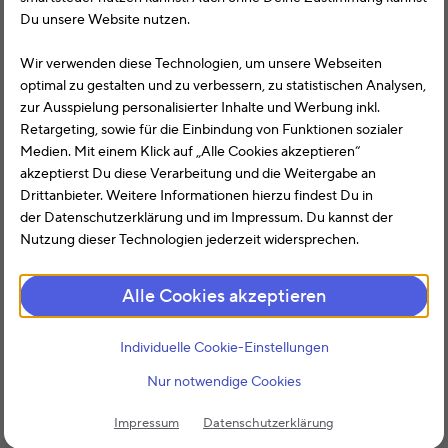
Du unsere Website nutzen.
Monatsbrutto
Wir verwenden diese Technologien, um unsere Webseiten
Dein Brutto-Gehalt ist Dein Lohn ohne Abzüge. Das ist die
optimal zu gestalten und zu verbessern, zu statistischen Analysen,
voraussichtliche Steuerlast und die Lohnnebenkosten. Nur
zur Ausspielung personalisierter Inhalte und Werbung inkl.
durch Angabe des monatlichen Bruttolohn kannst Du Dein
Retargeting, sowie für die Einbindung von Funktionen sozialer
Netto-Gehalt berechnen. .
Medien. Mit einem Klick auf „Alle Cookies akzeptieren“
akzeptierst Du diese Verarbeitung und die Weitergabe an
Geburtsjahr
Drittanbieter. Weitere Informationen hierzu findest Du in
der Datenschutzerklärung und im Impressum. Du kannst der
Dein Alter wirkt sich zum Beispiel auf die Beiträge zur
Nutzung dieser Technologien jederzeit widersprechen.
Pflegeversicherung aus. Hier unterscheidet sich die Höhe
der Beiträge je nach Alter und Anzahl der Kinder. So sind
Alle Cookies akzeptieren
vor 1940 Geborene vom Kinderlosenzuschlag befreit.
Kinderlose ab 23 Jahren zahlen einen Kinderlosenzuschlag
von 0,6 %
Individuelle Cookie-Einstellungen
Nur notwendige Cookies
Kinderfreibeträge
Impressum
Datenschutzerklärung
Freibeträge sind steuerfrei und ergeben sich aus dem