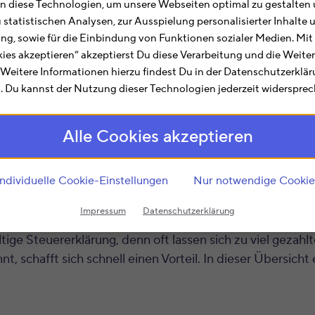
 diese Technologien, um unsere Webseiten optimal zu gestalten 
u statistischen Analysen, zur Ausspielung personalisierter Inhalt
 App Vergleich 2025
ting, sowie für die Einbindung von Funktionen sozialer Medien. Mit
kies akzeptieren“ akzeptierst Du diese Verarbeitung und die Weite
ung Machst Du Deine Steuererklärung mit Elster und finde
. Weitere Informationen hierzu findest Du in der Datenschutzerklä
icht allein. Viele Menschen kämpfen mit Elster, weil es o
 Du kannst der Nutzung dieser Technologien jederzeit widersprec
 Steuern sparen kannst. Deshalb bieten wir […]
Alle Cookies akzeptieren
t Kind
Individuelle Cookie-Einstellungen
Nur notwendige Cookie
Impressum
Datenschutzerklärung
hen steuerlichen Vergünstigungen, die die Kosten für Ki
ltige Steuererklärung, denn oft lassen sich zu viel gezah
 schafft sich schnell einen Vorteil. In dieser Übersicht 