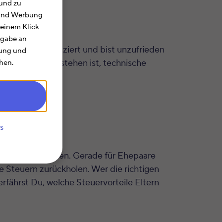
und zu
e und Werbung
 einem Klick
rgabe an
st es oft kompliziert und bist unzufrieden
rung und
ft schwer zu verstehen ist, technische
hen.
s
nder senken können. Gerade für Ehepaare
lte Steuern zurückholen. Wer die richtigen
erfährst Du, welche Steuervorteile Eltern