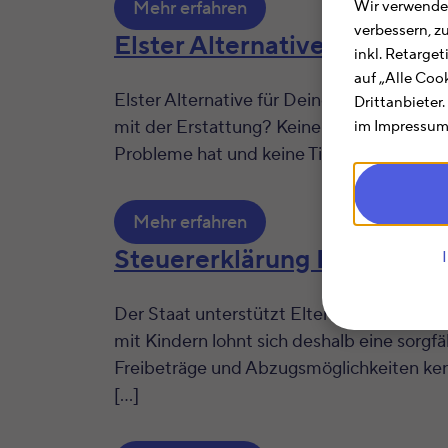
Mehr erfahren
Wir verwenden
verbessern, z
Elster Alternative – Steuer
inkl. Retarge
auf „Alle Coo
Elster Alternative für Deine Steuererklär
Drittanbieter
mit der Erstattung? Keine Sorge, Du bist n
im Impressum.
Probleme hat und keine Tipps gibt, wie Du
Mehr erfahren
Steuererklärung Ehepaar mi
Der Staat unterstützt Eltern mit zahlreic
mit Kindern lohnt sich deshalb eine sorgfä
Freibeträge und Abzugsmöglichkeiten kennt,
[…]