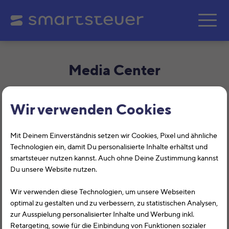
Zum Hauptinhalt springe
Media Center
Wir verwenden Cookies
Mit Deinem Einverständnis setzen wir Cookies, Pixel und ähnliche
Technologien ein, damit Du personalisierte Inhalte erhältst und
Ich heiße Stefan Heine und bin Dein
smartsteuer nutzen kannst. Auch ohne Deine Zustimmung kannst
Ansprechpartner bei Pressefragen.
Du unsere Website nutzen.
Wir verwenden diese Technologien, um unsere Webseiten
Schreib gerne eine E-Mail an
optimal zu gestalten und zu verbessern, zu statistischen Analysen,
presse@smartsteuer.de
zur Ausspielung personalisierter Inhalte und Werbung inkl.
Retargeting, sowie für die Einbindung von Funktionen sozialer