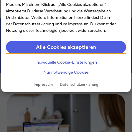
Medien. Mit einem Klick auf „Alle Cookies akzeptieren“
Zu den Pressemitteilungen
akzeptierst Du diese Verarbeitung und die Weitergabe an
Drittanbieter. Weitere Informationen hierzu findest Du in
Unser Steuerreport
der Datenschutzerklärung und im Impressum. Du kannst der
Nutzung dieser Technologien jederzeit widersprechen.
Der smartsteuer-Steuerreport bietet aktuelle Zahlen,
Analysen und exklusive Einblicke zur Steuererklärung in
Alle Cookies akzeptieren
Deutschland, auf Basis anonymisierter smartsteuer-Daten.
Individuelle Cookie-Einstellungen
Zum Steuerreport
Nur notwendige Cookies
Mediathek
Impressum
Datenschutzerklärung