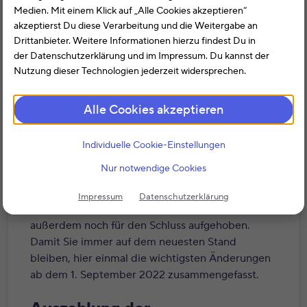
Medien. Mit einem Klick auf „Alle Cookies akzeptieren“
akzeptierst Du diese Verarbeitung und die Weitergabe an
Drittanbieter. Weitere Informationen hierzu findest Du in
der Datenschutzerklärung und im Impressum. Du kannst der
Nutzung dieser Technologien jederzeit widersprechen.
Zum Monatsanfang ist schon wieder Einiges
anders. Und damit meine ich nicht nur den
Alle Cookies akzeptieren
meteorologischen Herbstanfang. Im letzten
Jahresdrittel treten neue Gesetze in Kraft, aber
es gibt auch Vorschriften, die auslaufen.
Individuelle Cookie-Einstellungen
Besonders interessant sind dabei wohl auch die
Nur notwendige Cookies
Energiesparmaßnahmen in öffentlichen
Gebäuden und die Lohnanpassungen für
Impressum
Datenschutzerklärung
Pflegekräfte. Ein kleines Schmankerl habe ich mir
außerdem noch für den Schluss aufgehoben.
Damit Sie immer auf dem neuesten Stand
bleiben, hier einmal die wichtigsten Änderungen
ab dem 1. September 2022 zusammengefasst.