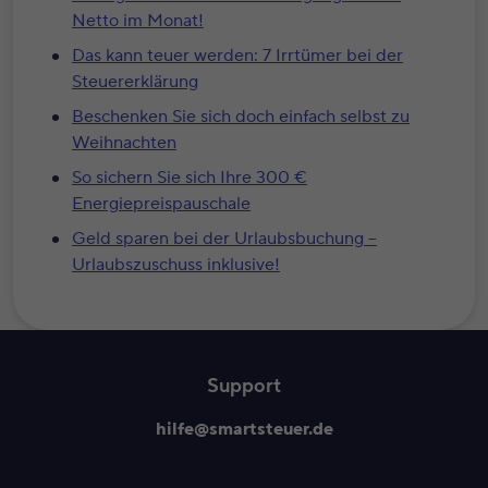
Netto im Monat!
Das kann teuer werden: 7 Irrtümer bei der
Steuererklärung
Beschenken Sie sich doch einfach selbst zu
Weihnachten
So sichern Sie sich Ihre 300 €
Energiepreispauschale
Geld sparen bei der Urlaubsbuchung –
Urlaubszuschuss inklusive!
Support
hilfe@smartsteuer.de