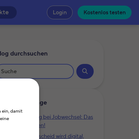
n
kte
Login
Kostenlos testen
log durchsuchen
hnliche Beiträge
 ein, damit
Steuererklärung bei Jobwechsel: Das
Deine
musst Du wissen!
Dein Steuerbescheid wird digital,