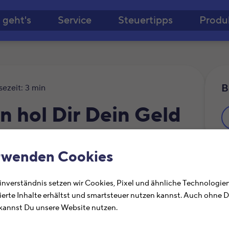
Zum Hauptinhalt springe
 geht's
Service
Steuertipps
Produ
B
sezeit: 3 min
 hol Dir Dein Geld
rwenden Cookies
Ä
nverständnis setzen wir Cookies, Pixel und ähnliche Technologien
ierte Inhalte erhältst und smartsteuer nutzen kannst. Auch ohne 
annst Du unsere Website nutzen.