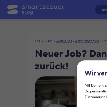
So
17.07.2025 ·
Aktuelles
·
Arbeitnehmer
· Le
Neuer Job? Dann
zurück!
Wir ve
Mit Deinem Ei
Du personalis
Zustimmung k