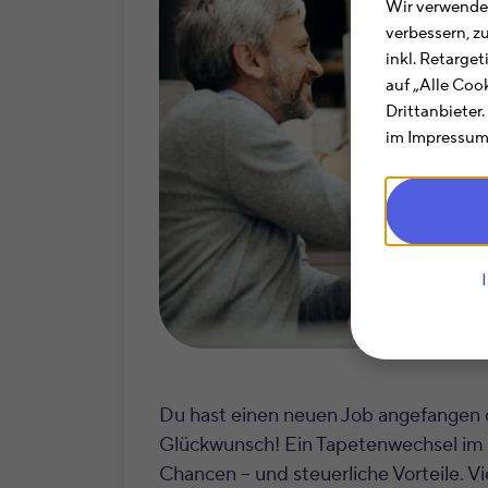
Wir verwenden
verbessern, z
inkl. Retarge
auf „Alle Coo
Drittanbieter
im Impressum.
Du hast einen neuen Job angefangen 
Glückwunsch! Ein Tapetenwechsel im B
Chancen – und steuerliche Vorteile. V