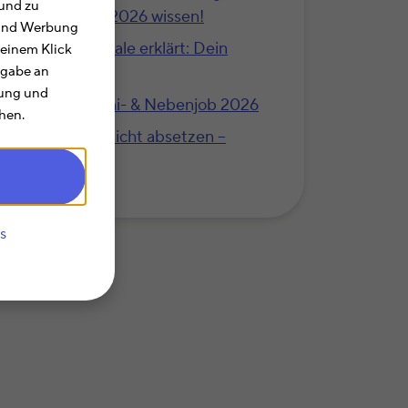
und zu
das musst Du 2026 wissen!
e und Werbung
Pendlerpauschale erklärt: Dein
 einem Klick
Steuervorteil
rgabe an
rung und
Das gilt für Mini- & Nebenjob 2026
hen.
Das lässt sich nicht absetzen –
unsere Top 10
s