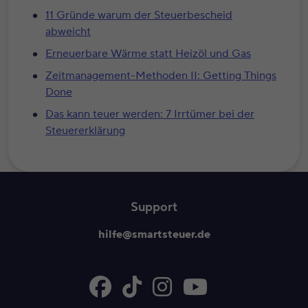
11 Gründe warum der Steuerbescheid
abweicht
Erneuerbare Wärme statt Heizöl und Gas
Zeitmanagement-Methoden II: Getting Things
Done
Das kann teuer werden: 7 Irrtümer bei der
Steuererklärung
Support
hilfe@smartsteuer.de