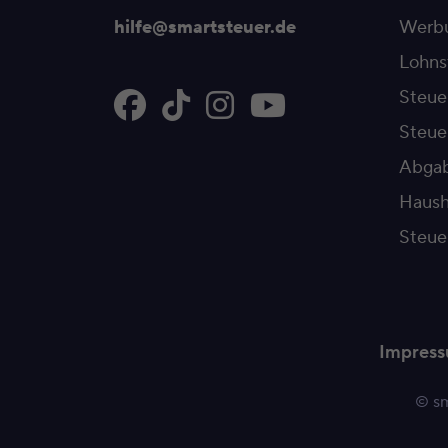
hilfe@smartsteuer.de
Werbu
Lohns
Steue
Steu
Abgab
Haush
Steue
Impres
© sm