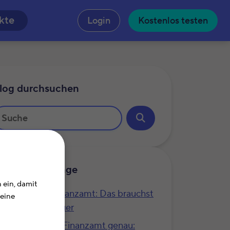
n
kte
Login
Kostenlos testen
log durchsuchen
hnliche Beiträge
 ein, damit
Belege fürs Finanzamt: Das brauchst
Deine
Du für die Steuer
Hier prüft das Finanzamt genau: