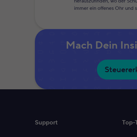
herauszufinden, wo der Schuh
immer ein offenes Ohr und st
Mach Dein Ins
Steuerer
Support
Top-