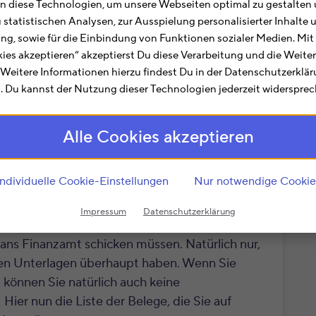
 diese Technologien, um unsere Webseiten optimal zu gestalten 
r alle Belege mit rein – und ab die Post.
u statistischen Analysen, zur Ausspielung personalisierter Inhalt
 machen die Steuererklärung am Computer oder
ting, sowie für die Einbindung von Funktionen sozialer Medien. Mit
 übers Internet ans Finanzamt. Doch was ist
kies akzeptieren“ akzeptierst Du diese Verarbeitung und die Weite
aus Papier)? Klar, die muss man aufheben,
. Weitere Informationen hierzu findest Du in der Datenschutzerklä
lagen aber trotzdem auch noch ans Finanzamt
 Du kannst der Nutzung dieser Technologien jederzeit widersprec
stimmte? Die Antworten gibt es wie gewohnt
Alle Cookies akzeptieren
ns Finanzamt schicken
Individuelle Cookie-Einstellungen
Nur notwendige Cookie
Impressum
Datenschutzerklärung
euererklärung verschicken, es gibt eine Reihe
t ans Finanzamt schicken müssen. Natürlich nur,
chen Unterlagen überhaupt haben. Wenn Sie
 können Sie natürlich auch keine
.
Hier nun die Liste der Belege, die Sie auf