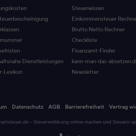
ngskosten
Steuerwissen
teuerbescheinigung
Einkommensteuer Rechne
rklassen
Brutto Netto Rechner
ernummer
Checkliste
efristen
Finanzamt-Finder
altsnahe Dienstleistungen
kann-man-das-absetzen.d
r-Lexikon
Newsletter
sum
Datenschutz
AGB
Barrierefreiheit
Vertrag wi
artsteuer.de – Steuererklärung online machen und Steuern s