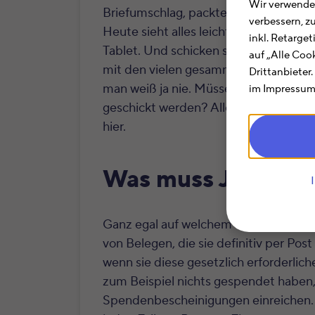
Wir verwenden
Briefumschlag, packte sicherheitshalbe
verbessern, z
Heute sieht alles leichter aus. Viele
inkl. Retarge
Tablet. Und schicken sie dann einfach
auf „Alle Coo
mit den vielen gesammelten Belegen (
Drittanbieter
man weiß ja nie. Müssen diese Unter
im Impressum.
geschickt werden? Alle? Oder nur be
hier.
Was muss JEDER a
Ganz egal auf welchem Weg Sie Ihre St
von Belegen, die sie definitiv per Pos
wenn sie diese gesetzlich erforderli
zum Beispiel nichts gespendet haben,
Spendenbescheinigungen einreichen