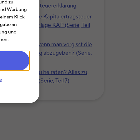
und zu
Belege in der Steuererklärung
e und Werbung
So holen Sie die Kapitalertragsteuer
 einem Klick
zurück – mit Anlage KAP (Serie, Teil
rgabe an
rung und
18)
hen.
Was passiert, wenn man vergisst die
Steuererklärung abzugeben? (Serie,
Teil 15)
Lohnt es sich zu heiraten? Alles zu
s
Steuerklassen (Serie, Teil 7)