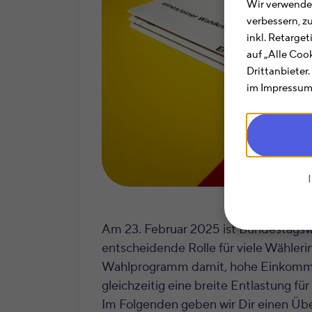
Wir verwenden
verbessern, z
inkl. Retarge
auf „Alle Coo
Drittanbieter
im Impressum.
Am 23. Februar 2025 ist Bundestagswah
entscheidende Rolle für viele Wähler
Wahlprogramm damit, hohe Einkommen
gleichzeitig eine breite Entlastung fü
Im Folgenden geben wir Dir einen Übe