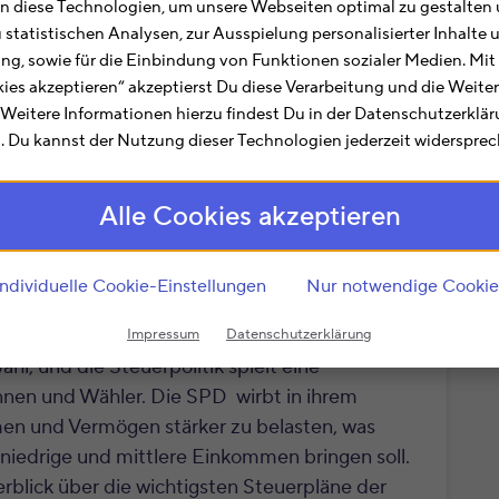
 diese Technologien, um unsere Webseiten optimal zu gestalten 
u statistischen Analysen, zur Ausspielung personalisierter Inhalt
ting, sowie für die Einbindung von Funktionen sozialer Medien. Mit
kies akzeptieren“ akzeptierst Du diese Verarbeitung und die Weite
. Weitere Informationen hierzu findest Du in der Datenschutzerklä
 Du kannst der Nutzung dieser Technologien jederzeit widersprec
Alle Cookies akzeptieren
Individuelle Cookie-Einstellungen
Nur notwendige Cookie
Impressum
Datenschutzerklärung
l, und die Steuerpolitik spielt eine
innen und Wähler. Die SPD wirbt in ihrem
 und Vermögen stärker zu belasten, was
r niedrige und mittlere Einkommen bringen soll.
rblick über die wichtigsten Steuerpläne der