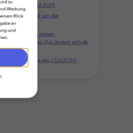
und zu
Bundestagswahl 2025
e und Werbung
Der große Streit um die
 einem Klick
Steuerpolitik
rgabe an
rung und
Steuerpläne im neuen
hen.
Koalitionsvertrag: Das ändert sich ab
2025
Die Steuerpläne der CDU/CSU
s