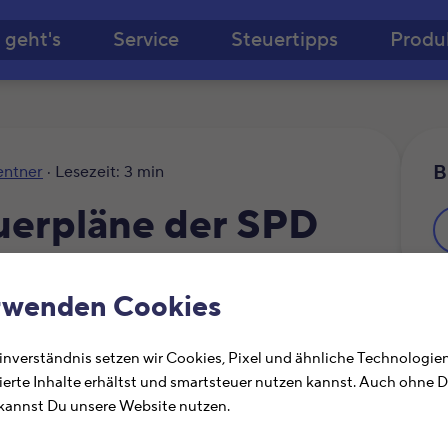
Zum Hauptinhalt springe
 geht's
Service
Steuertipps
Produ
B
entner
· Lesezeit: 3 min
uerpläne der SPD
rwenden Cookies
Ä
nverständnis setzen wir Cookies, Pixel und ähnliche Technologien
ierte Inhalte erhältst und smartsteuer nutzen kannst. Auch ohne 
annst Du unsere Website nutzen.