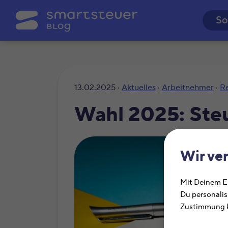
So
13.02.2025 ·
Aktuelles
·
Arbeitnehmer
·
R
Wahl 2025: Ste
Wir ve
Mit Deinem Ei
Du personalis
Zustimmung k