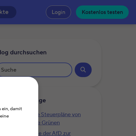
n
kte
Login
Kostenlos testen
log durchsuchen
hnliche Beiträge
 ein, damit
Wahl 2025: Die Steuerpläne von
Deine
Bündnis 90/Die Grünen
Die Steuerpläne der AfD zur