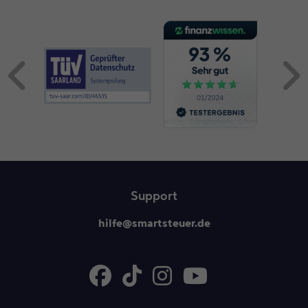
Inhalt 1 wird angezeigt
Support
hilfe@smartsteuer.de