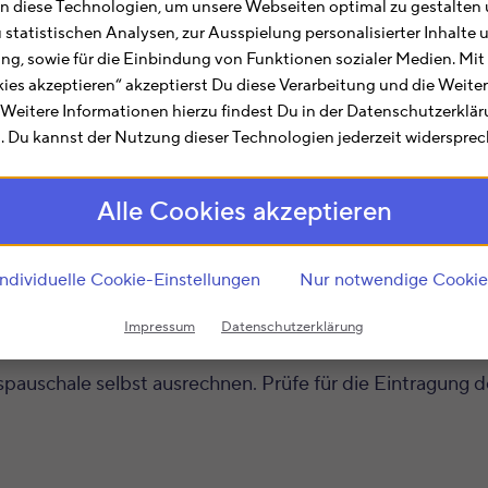
 diese Technologien, um unsere Webseiten optimal zu gestalten 
u statistischen Analysen, zur Ausspielung personalisierter Inhalt
rbeitsverhältnis noch weitere Einkünfte, kann es durcha
ting, sowie für die Einbindung von Funktionen sozialer Medien. Mit
kies akzeptieren“ akzeptierst Du diese Verarbeitung und die Weite
. Weitere Informationen hierzu findest Du in der Datenschutzerklä
 Du kannst der Nutzung dieser Technologien jederzeit widersprec
ftigt. Er arbeitet das ganze Jahr von zu Hause und kann
ßerdem vermietet er noch zwei Häuser und hat damit E
Alle Cookies akzeptieren
en für sein Angestelltenverhältnis hat, wirkt sich die 
ostenpauschbetrag mit 1.230 € in jedem Fall zusteht. E
Individuelle Cookie-Einstellungen
Nur notwendige Cookie
Vermietungseinkünften, da es hier keinen Pauschbetrag g
Impressum
Datenschutzerklärung
pauschale selbst ausrechnen. Prüfe für die Eintragung 