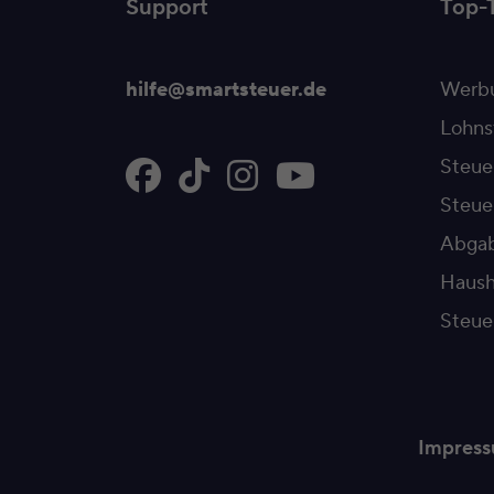
Support
Top-
hilfe@smartsteuer.de
Werbu
Lohns
Steue
Steu
Abgab
Haush
Steue
Impres