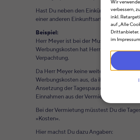
Wir verwenden
verbessern, z
Hast Du neben den Einkünften aus einem A
inkl. Retarge
einer anderen Einkunftsart anzusetzen.
auf „Alle Coo
Beispiel:
Drittanbieter
im Impressum.
Herr Meyer ist bei der Musterfirma beschä
Werbungskosten hat Herr Meyer nicht. Au
Verpachtung.
Da Herr Meyer keine weiteren Werbungskost
Werbungskosten aus, da ihm der Werbungsk
Ansetzung der Tagespauschale bei seinen 
Einnahmen aus der Vermietung mindern.
Bei der Vermietung müsstest Du die Tages
»Kosten«.
Hier machst Du dazu Angaben: