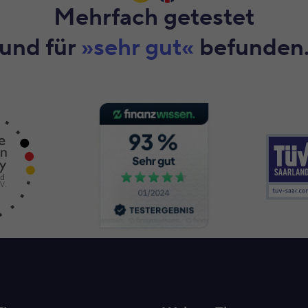
Mehrfach getestet
und für
»sehr gut«
befunden