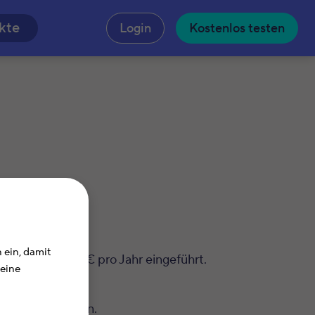
n
kte
Login
Kostenlos testen
 ein, damit
maximal 1.260 € pro Jahr eingeführt.
Deine
.
ugeordnet werden.