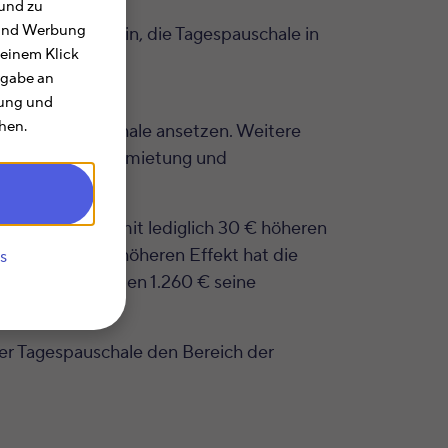
und zu
e und Werbung
us günstiger sein, die Tagespauschale in
 einem Klick
rgabe an
rung und
hen.
 die Tagespauschale ansetzen. Weitere
inkünfte aus Vermietung und
Tagespauschale mit lediglich 30 € höheren
inen deutlich höheren Effekt hat die
s
ibt und die vollen 1.260 € seine
der Tagespauschale den Bereich der