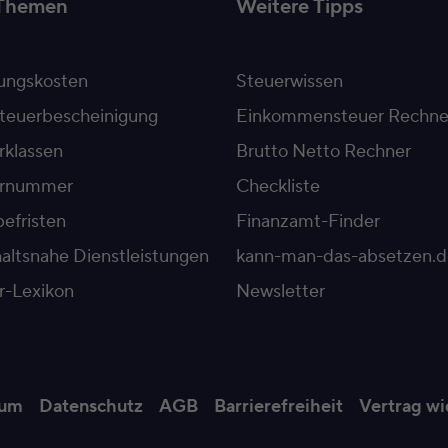
Themen
Weitere Tipps
ngskosten
Steuerwissen
teuerbescheinigung
Einkommensteuer Rechne
rklassen
Brutto Netto Rechner
ernummer
Checkliste
efristen
Finanzamt-Finder
altsnahe Dienstleistungen
kann-man-das-absetzen.d
r-Lexikon
Newsletter
sum
Datenschutz
AGB
Barrierefreiheit
Vertrag wi