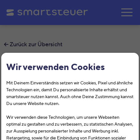
Zum Hauptinhalt springe
Zurück zur Übersicht
Wieso gibt es keinen Freitext
Wir verwenden Cookies
mehr für die Angabe von
Mit Deinem Einverständnis setzen wir Cookies, Pixel und ähnliche
weiteren Werbungskosten?
Technologien ein, damit Du personalisierte Inhalte erhältst und
smartsteuer nutzen kannst. Auch ohne Deine Zustimmung kannst
Unsere Kunden haben in den Freitextfeldern vermehrt
Du unsere Website nutzen.
Kosten angegeben, die keine Werbungskosten waren.
Deshalb kam es vermehrt und verständlicherweise zu
Wir verwenden diese Technologien, um unsere Webseiten
Falschberechnungen und Ärger mit den Finanzämtern.
optimal zu gestalten und zu verbessern, zu statistischen Analysen,
Aus diesem Grund haben wir uns entschlossen, nur noch
zur Ausspielung personalisierter Inhalte und Werbung inkl.
Retargeting, sowie für die Einbindung von Funktionen sozialer
anerkannte Werbungskosten als Auswahl anzuzeigen.