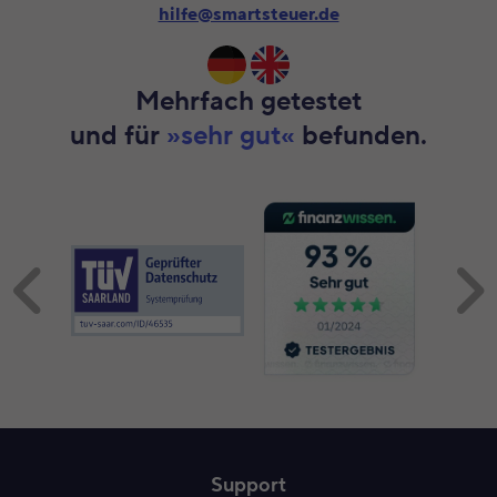
hilfe@smartsteuer.de
Mehrfach getestet
und für
»sehr gut«
befunden.
Inhalt 1 wird angezeigt
Support