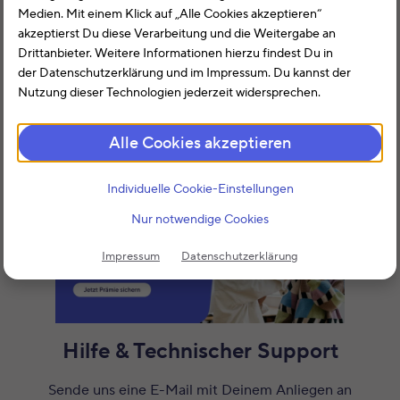
Medien. Mit einem Klick auf „Alle Cookies akzeptieren“
Diese Liste wird in Zusammenarbeit mit den
akzeptierst Du diese Verarbeitung und die Weitergabe an
Finanzverwaltungen bei Bedarf weiter ausgebaut.
Drittanbieter. Weitere Informationen hierzu findest Du in
der Datenschutzerklärung und im Impressum. Du kannst der
Wenn Du also einen Vorschlag für eine Ergänzung hast,
Nutzung dieser Technologien jederzeit widersprechen.
kannst Du diesen Vorschlag gerne per Mail
an
hilfe@smartsteuer.de
senden.
Alle Cookies akzeptieren
Individuelle Cookie-Einstellungen
Nur notwendige Cookies
Impressum
Datenschutzerklärung
Hilfe & Technischer Support
Sende uns eine E-Mail mit Deinem Anliegen an