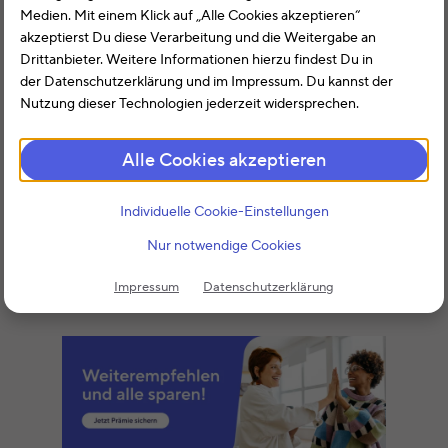
Medien. Mit einem Klick auf „Alle Cookies akzeptieren“
das Eingabefeld herum. Erst durch den Klick auf „Weiter“
akzeptierst Du diese Verarbeitung und die Weitergabe an
werden diese Angaben dauerhaft gespeichert.
Drittanbieter. Weitere Informationen hierzu findest Du in
der Datenschutzerklärung und im Impressum. Du kannst der
Es kann aber auch sein, dass sich durch Änderungen im
Nutzung dieser Technologien jederzeit widersprechen.
Steuergesetz die jeweiligen Formulare von Steuerjahr zu
Steuerjahr unterscheiden und deshalb einige Angaben des
Vorjahrs nicht mit ins neue Steuerjahr übernommen
Alle Cookies akzeptieren
werden können.
Individuelle Cookie-Einstellungen
Kontrolliere nach einem Import immer Seite für Seite des
Interviews in Deiner Steuererklärung und bestätige mit
Nur notwendige Cookies
„Weiter“, damit die Eingaben richtig gespeichert werden.
Impressum
Datenschutzerklärung