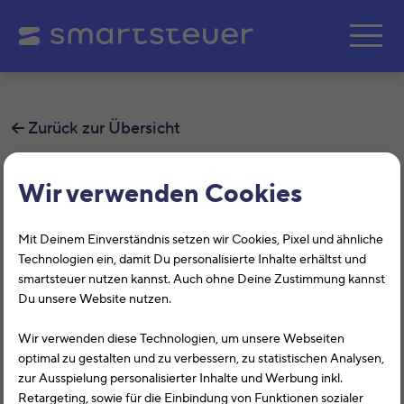
Zum Hauptinhalt springe
Zurück zur Übersicht
Wieso ist meine
Wir verwenden Cookies
Steuererklärung nach
Mit Deinem Einverständnis setzen wir Cookies, Pixel und ähnliche
Steuerfallübertragung oder
Technologien ein, damit Du personalisierte Inhalte erhältst und
Beleg-Import scheinbar nicht
smartsteuer nutzen kannst. Auch ohne Deine Zustimmung kannst
Du unsere Website nutzen.
befüllt?
Wir verwenden diese Technologien, um unsere Webseiten
Teilweise sind die Daten nach einer Steuerfallübertragung
optimal zu gestalten und zu verbessern, zu statistischen Analysen,
aus dem Vorjahr oder einem Beleg-Import nur
zur Ausspielung personalisierter Inhalte und Werbung inkl.
Retargeting, sowie für die Einbindung von Funktionen sozialer
„vorgemerkt“, erkennbar an einer gestrichelten Linie um