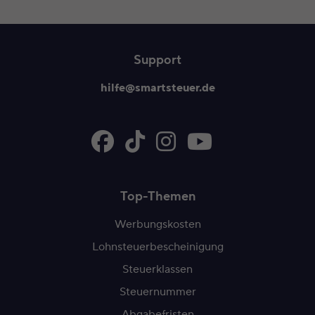
Inhalt 1 wird angezeigt
Support
hilfe@smartsteuer.de
Top-Themen
Werbungskosten
Lohnsteuerbescheinigung
Steuerklassen
Steuernummer
Abgabefristen