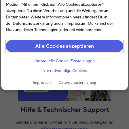
Medien. Mit einem Klick auf „Alle Cookies akzeptieren“
steuerfreien Bezug. Du musst diesen nicht in der
akzeptierst Du diese Verarbeitung und die Weitergabe an
Einkommensteuererklärung eintragen.
Drittanbieter. Weitere Informationen hierzu findest Du in
der Datenschutzerklärung und im Impressum. Du kannst der
Handelt es sich jedoch um sogenanntes Büchergeld oder
Nutzung dieser Technologien jederzeit widersprechen.
Du erhältst innerhalb des Meister-BAföGs Lehrgangs-
oder Prüfungsgebühren erstattet, musst Du diese
Alle Cookies akzeptieren
Erstattungen mit Deinen Kosten verrechnen.
Individuelle Cookie-Einstellungen
Nur notwendige Cookies
Impressum
Datenschutzerklärung
Hilfe & Technischer Support
Sende uns eine E-Mail mit Deinem Anliegen an