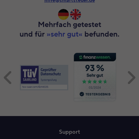
hilfe@smartsteuer.de
Mehrfach getestet
und für
»sehr gut«
befunden.
Inhalt 1 wird angezeigt
Support