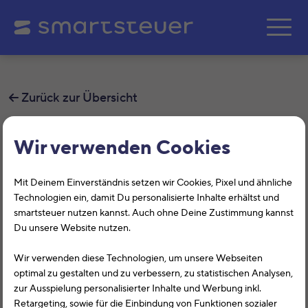
Zum Hauptinhalt springe
Zurück zur Übersicht
Wo muss ich mein erhaltenes
Wir verwenden Cookies
BAföG eintragen?
Mit Deinem Einverständnis setzen wir Cookies, Pixel und ähnliche
Bei einem Bildungsdarlehen sind nur die von Dir gezahlten
Technologien ein, damit Du personalisierte Inhalte erhältst und
smartsteuer nutzen kannst. Auch ohne Deine Zustimmung kannst
Zinsen für die Steuererklärung wichtig. Während die
Du unsere Website nutzen.
Tilgungsraten für einen Studentenkredit nicht absetzbar
sind, handelt es sich bei den Zinsen um Werbungskosten
Wir verwenden diese Technologien, um unsere Webseiten
(bei einer Fortbildung) oder Sonderausgaben (bei einer
optimal zu gestalten und zu verbessern, zu statistischen Analysen,
Berufsausbildung).
zur Ausspielung personalisierter Inhalte und Werbung inkl.
Retargeting, sowie für die Einbindung von Funktionen sozialer
Studenten und Schüler erhalten BAföG meist als