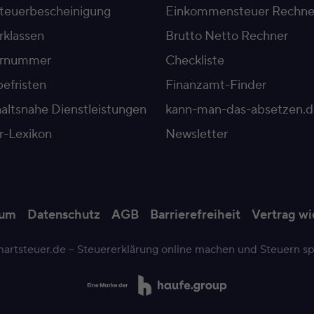
teuerbescheinigung
Einkommensteuer Rechne
rklassen
Brutto Netto Rechner
ernummer
Checkliste
efristen
Finanzamt-Finder
altsnahe Dienstleistungen
kann-man-das-absetzen.d
r-Lexikon
Newsletter
sum
Datenschutz
AGB
Barrierefreiheit
Vertrag wi
artsteuer.de – Steuererklärung online machen und Steuern s