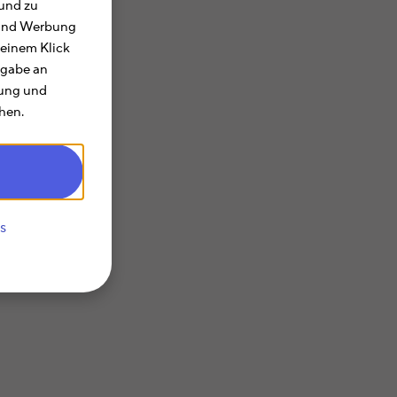
und zu
e und Werbung
 einem Klick
 erfassen:
rgabe an
rung und
hen.
s