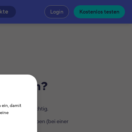
n
kte
Login
Kostenlos testen
edit ein?
 ein, damit
uererklärung wichtig.
Deine
der Sonderausgaben (bei einer