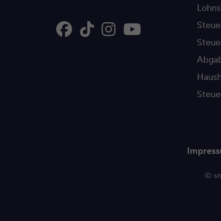
Lohns
Steue
Steu
Abgab
Haush
Steue
Impres
© sm