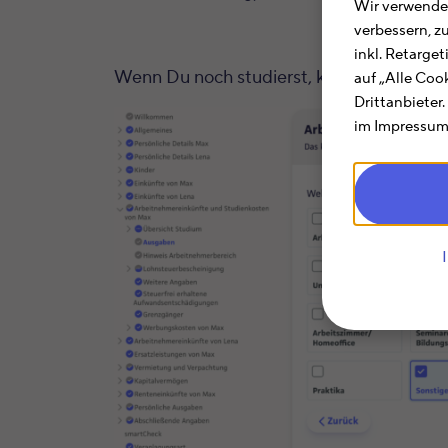
Wir verwenden
verbessern, z
inkl. Retarge
Wenn Du noch studierst, kannst Du die Zi
auf „Alle Coo
Drittanbieter
im Impressum.