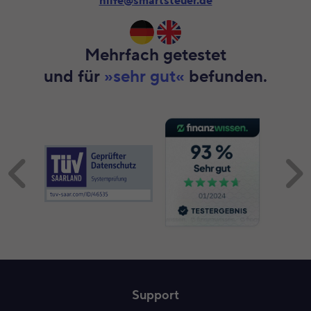
hilfe@smartsteuer.de
Mehrfach getestet
und für
»sehr gut«
befunden.
Inhalt 1 wird angezeigt
Support