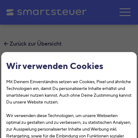
Zum Hauptinhalt springe
Zurück zur Übersicht
Was sind häufige Gründe für
Wir verwenden Cookies
Abweichungen im Bescheid bei
Mit Deinem Einverständnis setzen wir Cookies, Pixel und ähnliche
Einzelveranlagung von
Technologien ein, damit Du personalisierte Inhalte erhältst und
Ehegatten mit 50%-Regel?
smartsteuer nutzen kannst. Auch ohne Deine Zustimmung kannst
Du unsere Website nutzen.
Ein häufiger Grund für eine Abweichung bei
Wir verwenden diese Technologien, um unsere Webseiten
Einzelveranlagung von Ehegatten (getrennter
optimal zu gestalten und zu verbessern, zu statistischen Analysen,
Veranlagung) mit 50%iger Aufteilung ist:
zur Ausspielung personalisierter Inhalte und Werbung inkl.
Retargeting, sowie für die Einbindung von Funktionen sozialer
Manchmal teilt das Finanzamt lediglich die Kosten eines