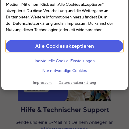
Medien. Mit einem Klick auf „Alle Cookies akzeptieren“
Partners auf und berücksichtigt die Kosten des anderen
akzeptierst Du diese Verarbeitung und die Weitergabe an
Partners nicht.
Drittanbieter. Weitere Informationen hierzu findest Du in
der Datenschutzerklärung und im Impressum. Du kannst der
Laut § 26a EStG geregelt werden Sonderausgaben,
Nutzung dieser Technologien jederzeit widersprechen.
außergewöhnliche Belastungen und die
Steuerermäßigung nach § 35a jeweils zur Hälfte
Alle Cookies akzeptieren
abgezogen.
Individuelle Cookie-Einstellungen
Nur notwendige Cookies
Impressum
Datenschutzerklärung
Hilfe & Technischer Support
Sende uns eine E-Mail mit Deinem Anliegen an