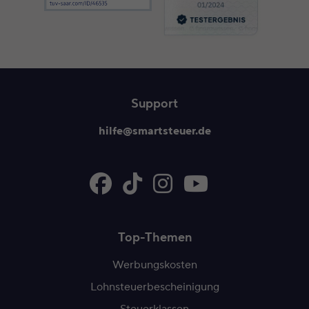
Inhalt 1 wird angezeigt
Support
hilfe@smartsteuer.de
Top-Themen
Werbungskosten
Lohnsteuerbescheinigung
Steuerklassen