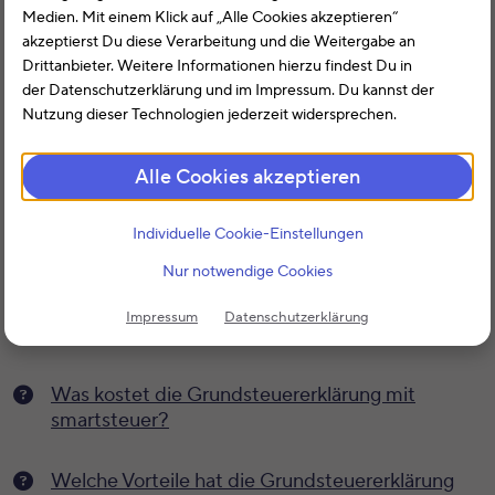
Medien. Mit einem Klick auf „Alle Cookies akzeptieren“
Muss ich für die Grundsteuererklärung bezahlen,
akzeptierst Du diese Verarbeitung und die Weitergabe an
auch wenn ich schon für die „normale
Drittanbieter. Weitere Informationen hierzu findest Du in
Steuererklärung“ bezahlt habe?
der Datenschutzerklärung und im Impressum. Du kannst der
Nutzung dieser Technologien jederzeit widersprechen.
Wie kann ich meine Grundsteuererklärung
schnell und einfach selbst erledigen?
Alle Cookies akzeptieren
Wo finde ich die Grundsteuererklärung bei
Individuelle Cookie-Einstellungen
smartsteuer?
Nur notwendige Cookies
Muss ich mich für die Grundsteuererklärung bei
Impressum
Datenschutzerklärung
Elster anmelden?
Was kostet die Grundsteuererklärung mit
smartsteuer?
Welche Vorteile hat die Grundsteuererklärung