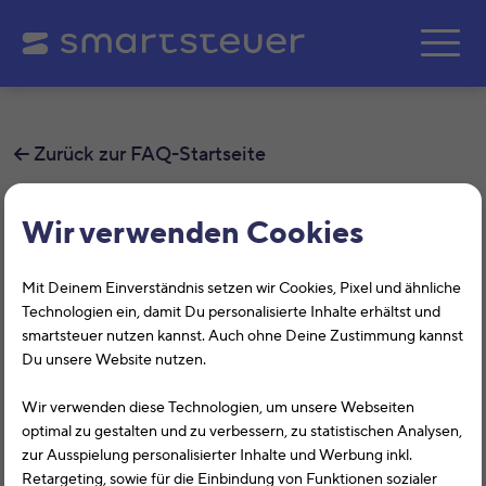
Zum Hauptinhalt springe
Zurück zur FAQ-Startseite
Grundsteuer
Wir verwenden Cookies
Kann ich mit smartsteuer auch die
Mit Deinem Einverständnis setzen wir Cookies, Pixel und ähnliche
Grundsteuererklärung für land- und
Technologien ein, damit Du personalisierte Inhalte erhältst und
forstwirtschaftliche Flächen erledigen?
smartsteuer nutzen kannst. Auch ohne Deine Zustimmung kannst
Du unsere Website nutzen.
Wer muss eine Grundsteuererklärung abgeben?
Wir verwenden diese Technologien, um unsere Webseiten
optimal zu gestalten und zu verbessern, zu statistischen Analysen,
Wer oder was ist fino?
zur Ausspielung personalisierter Inhalte und Werbung inkl.
Retargeting, sowie für die Einbindung von Funktionen sozialer