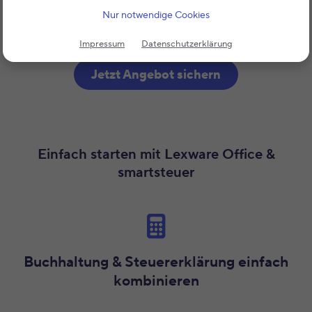
50 % Rabatt auf smartsteuer
Nur notwendige Cookies
Lexware Office 6 Monate kostenlos!
Impressum
Datenschutzerklärung
Jetzt Angebot sichern
Einfach starten mit Lexware Office &
smartsteuer
Buchhaltung & Steuererklärung einfach
kombinieren