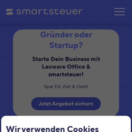
Zum Hauptinhalt springe
Gründer oder
Startup?
Starte Dein Business mit
Lexware Office &
smartsteuer!
Spar Dir Zeit & Geld!
Jetzt Angebot sichern
Wir verwenden Cookies