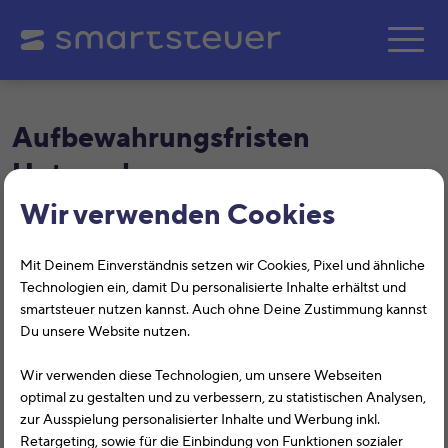
Zum Hauptinhalt springe
Aufbewahrungsfristen
Unternehmen
Wir verwenden Cookies
Folgende Unterlagen können Sie ab 1. Januar 2025
vernichten
Mit Deinem Einverständnis setzen wir Cookies, Pixel und ähnliche
Technologien ein, damit Du personalisierte Inhalte erhältst und
Das Verzeichnis listet in alphabetischer Reihenfolge
smartsteuer nutzen kannst. Auch ohne Deine Zustimmung kannst
wesentliche Dokumente auf. Dabei kann aus der
Du unsere Website nutzen.
Bezeichnung des Dokumentes allein noch keine Aussage
über seine Aufbewahrung gemacht werden. Entscheidend
Wir verwenden diese Technologien, um unsere Webseiten
ist die Funktion, die das Dokument im Betrieb hat.
optimal zu gestalten und zu verbessern, zu statistischen Analysen,
Dokumente, in denen die letzte Eintragung in dem in der
zur Ausspielung personalisierter Inhalte und Werbung inkl.
letzten Spalte genannten Jahr und früheren Jahren erfolgt
Retargeting, sowie für die Einbindung von Funktionen sozialer