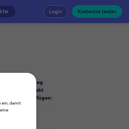
n
kte
Login
Kostenlos testen
Beleg
Belege
direkt
beifügen:
 ein, damit
Deine