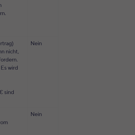
m
rn.
rtrag)
Nein
nn nicht,
ordern.
 Es wird
€ sind
Nein
 vom