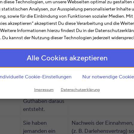
 diese Technologien, um unsere Webseiten optimal zu gestalten 
Bestätigungen der Krediti
u statistischen Analysen, zur Ausspielung personalisierter Inhalt
über getätigte private
ting, sowie für die Einbindung von Funktionen sozialer Medien. Mit
Veräußerungsgeschäfte
kies akzeptieren“ akzeptierst Du diese Verarbeitung und die Weite
(Wertpapiere, Aktien) erha
. Weitere Informationen hierzu findest Du in der Datenschutzerklä
 Du kannst der Nutzung dieser Technologien jederzeit widersprec
vom jeweiligen Kreditinsti
en
Diese ergibt sich,
Steht auf dem
Alle Cookies akzeptieren
wenn Sie z. B.
Einkommensteuerbeschei
Ihre
Finanzamtes.
Steuererklärung
Individuelle Cookie-Einstellungen
Nur notwendige Cookie
2016 in 2020
Impressum
Datenschutzerklärung
abgeben und ein
Guthaben daraus
entsteht.
Sie haben
Nachweis der Einnahmen, 
jemanden ein
(z. B. Darlehensvertrag) so