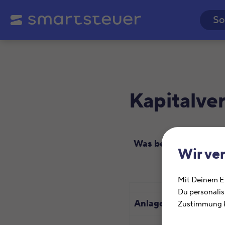
So
Kapitalv
Was benötige ich?
Wir ve
Mit Deinem Ei
Du personalis
Anlage KAP
Zustimmung k