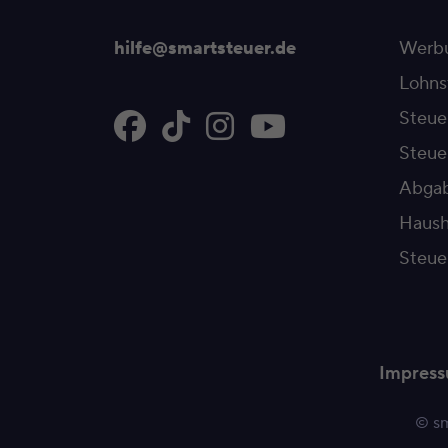
hilfe@smartsteuer.de
Werbu
Lohns
Steue
Steu
Abgab
Haush
Steue
Impres
© sm