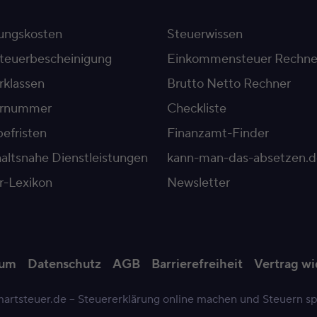
ngskosten
Steuerwissen
teuerbescheinigung
Einkommensteuer Rechne
rklassen
Brutto Netto Rechner
ernummer
Checkliste
efristen
Finanzamt-Finder
altsnahe Dienstleistungen
kann-man-das-absetzen.d
r-Lexikon
Newsletter
sum
Datenschutz
AGB
Barrierefreiheit
Vertrag wi
artsteuer.de – Steuererklärung online machen und Steuern s