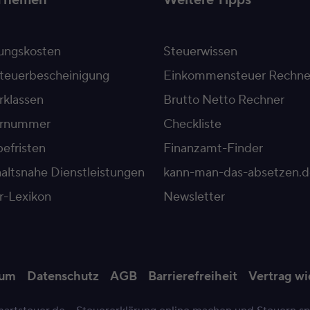
Themen
Weitere Tipps
ngskosten
Steuerwissen
teuerbescheinigung
Einkommensteuer Rechne
rklassen
Brutto Netto Rechner
ernummer
Checkliste
efristen
Finanzamt-Finder
altsnahe Dienstleistungen
kann-man-das-absetzen.d
r-Lexikon
Newsletter
sum
Datenschutz
AGB
Barrierefreiheit
Vertrag wi