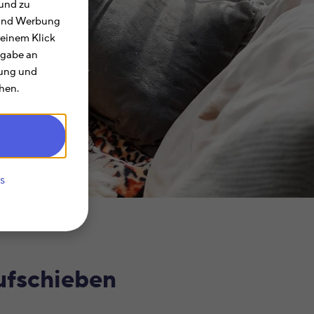
und zu
e und Werbung
 einem Klick
rgabe an
rung und
hen.
s
ufschieben