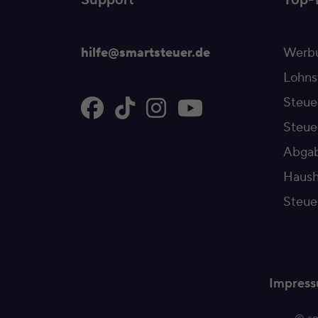
Support
Top-
hilfe@smartsteuer.de
Werbu
Lohns
Steue
Steu
Abgab
Haush
Steue
Impres