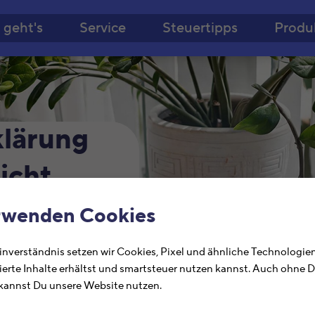
Zum Hauptinhalt springe
 geht's
Service
Steuertipps
Produ
klärung
icht
rt sein
rwenden Cookies
nverständnis setzen wir Cookies, Pixel und ähnliche Technologien
Schritt für Schritt
ierte Inhalte erhältst und smartsteuer nutzen kannst. Auch ohne 
klärung – ohne
annst Du unsere Website nutzen.
sen.