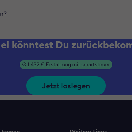
en?
iel könntest Du zurückbek
Ø 1.432 € Erstattung mit smartsteuer
Jetzt loslegen