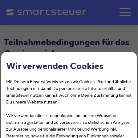
Zum Hauptinhalt springe
Teilnahmebedingungen für das
Gewinnspiel
Wir verwenden Cookies
1. Veranstalter
Veranstalter des Gewinnspiels ist:
Mit Deinem Einverständnis setzen wir Cookies, Pixel und ähnliche
Technologien ein, damit Du personalisierte Inhalte erhältst und
smartsteuer GmbH
smartsteuer nutzen kannst. Auch ohne Deine Zustimmung kannst
Du unsere Website nutzen.
Drostestraße 16, 30161 Hannover
hilfe@smartsteuer.de
Wir verwenden diese Technologien, um unsere Webseiten
www.smartsteuer.de
optimal zu gestalten und zu verbessern, zu statistischen Analysen,
zur Ausspielung personalisierter Inhalte und Werbung inkl.
2. Teilnahmeberechtigung
Retargeting, sowie für die Einbindung von Funktionen sozialer