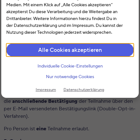
Medien. Mit einem Klick auf „Alle Cookies akzeptieren“
Teilnahmeberechtigt sind Personen ab
18 Jahren
mit
akzeptierst Du diese Verarbeitung und die Weitergabe an
Wohnsitz in
Deutschland
.
Drittanbieter. Weitere Informationen hierzu findest Du in
Mitarbeiter des Veranstalters sowie deren Angehörige
der Datenschutzerklärung und im Impressum. Du kannst der
sind von der Teilnahme ausgeschlossen.
Nutzung dieser Technologien jederzeit widersprechen.
3. Teilnahmezeitraum
Alle Cookies akzeptieren
Das Gewinnspiel beginnt am
01.06.2026
und endet am
30.06.2026
.
Individuelle Cookie-Einstellungen
4. Teilnahme
Nur notwendige Cookies
Die Teilnahme am Gewinnspiel erfolgt durch das
Impressum
Datenschutzerklärung
Ausfüllen und Absenden
des Teilnahmeformulars sowie
die
anschließende Bestätigung
der Teilnahme über den
per E-Mail versendeten Bestätigungslink (Double-Opt-in-
Verfahren).
Pro Person ist
eine
Teilnahme erlaubt.