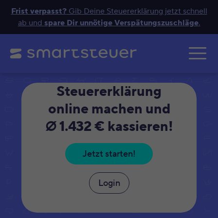
Frist verpasst?
Gib Deine Steuererklärung jetzt schnell
ab und
spare Dir unnötige Verspätungszuschläge
.
Zum Hauptinhalt springe
Steuererklärung
online machen und
∅ 1.432 € kassieren!
Jetzt starten!
Login