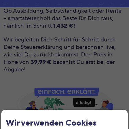
Ob Ausbildung, Selbstständigkeit oder Rente
– smartsteuer holt das Beste für Dich raus,
nämlich im Schnitt
1.432 €!
Wir begleiten Dich Schritt für Schritt durch
Deine Steuererklärung und berechnen live,
wie viel Du zurückbekommst. Den Preis in
Höhe von
39,99 €
bezahlst Du erst bei der
Abgabe!
Wir verwenden Cookies