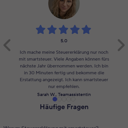
Bewertung: 5.0 von 5 Sternen
5.0
Ich mache meine Steuererklärung nur noch
mit smartsteuer. Viele Angaben können fürs
nächste Jahr übernommen werden. Ich bin
in 30 Minuten fertig und bekomme die
Erstattung angezeigt. Ich kann smartsteuer
nur empfehlen.
Sarah W., Teamassistentin
Häufige Fragen
Inhalt 1 wird angezeigt