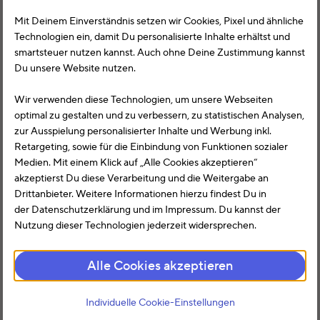
Mit Deinem Einverständnis setzen wir Cookies, Pixel und ähnliche
Technologien ein, damit Du personalisierte Inhalte erhältst und
smartsteuer nutzen kannst. Auch ohne Deine Zustimmung kannst
Unser
smartCheck
prüft Deine Erklärung,
Du unsere Website nutzen.
bevor Du sie an das Finanzamt abschickst – so
bleiben Deine Daten sicher, fehlerfrei und
Wir verwenden diese Technologien, um unsere Webseiten
unkompliziert.
optimal zu gestalten und zu verbessern, zu statistischen Analysen,
zur Ausspielung personalisierter Inhalte und Werbung inkl.
Retargeting, sowie für die Einbindung von Funktionen sozialer
Medien. Mit einem Klick auf „Alle Cookies akzeptieren“
akzeptierst Du diese Verarbeitung und die Weitergabe an
Jetzt starten!
Drittanbieter. Weitere Informationen hierzu findest Du in
der Datenschutzerklärung und im Impressum. Du kannst der
Nutzung dieser Technologien jederzeit widersprechen.
Spar Zeit: Einnahmen, Ausgaben und Belege aus Lexware
Alle Cookies akzeptieren
Office einfach in smartsteuer übertragen.
Individuelle Cookie-Einstellungen
Mehr erfahren