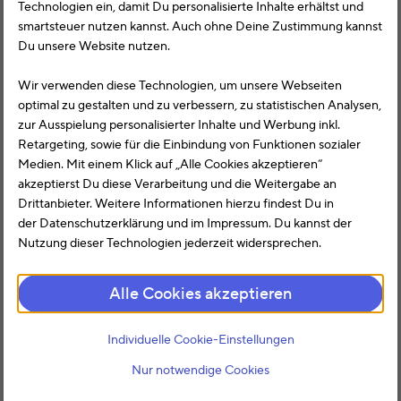
absetzen?
Technologien ein, damit Du personalisierte Inhalte erhältst und
smartsteuer nutzen kannst. Auch ohne Deine Zustimmung kannst
Leider können die Kosten der Scheidung nicht
Du unsere Website nutzen.
mehr von der Steuer abgesetzt werden. Der
Wir verwenden diese Technologien, um unsere Webseiten
Gesetzgeber änderte den
Paragraf 33 des
optimal zu gestalten und zu verbessern, zu statistischen Analysen,
Einkommensteuergesetzes
bereits im Sommer
zur Ausspielung personalisierter Inhalte und Werbung inkl.
2013. Demnach ist es nur noch in Extremfällen
Retargeting, sowie für die Einbindung von Funktionen sozialer
möglich, die Scheidungskosten in der
Medien. Mit einem Klick auf „Alle Cookies akzeptieren“
Steuererklärung als
außergewöhnliche Belastung
akzeptierst Du diese Verarbeitung und die Weitergabe an
abzusetzen.
Das bedeutet, dass weder die
Drittanbieter. Weitere Informationen hierzu findest Du in
Anwalts- noch die Gerichtskosten absetzbar sind.
der Datenschutzerklärung und im Impressum. Du kannst der
Dennoch sollten Sie bei der Scheidung der Ehe
Nutzung dieser Technologien jederzeit widersprechen.
einiges aus steuerlicher Sicht berücksichtigen.
Alle Cookies akzeptieren
Den sogenannten Zugewinnausgleich zum
Beispiel. Dieser regelt nämlich die Verteilung des
Vermögens der Eheleute, jeweils zu Beginn und
Individuelle Cookie-Einstellungen
zum Ende der gemeinsamen Ehe. Hat ein
Nur notwendige Cookies
Ehepartner während der Ehe mehr Vermögen