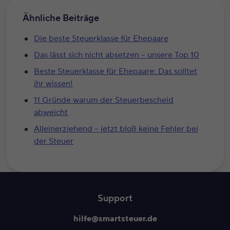
Ähnliche Beiträge
Die beste Steuerklasse für Ehepaare
Das lässt sich nicht absetzen – unsere Top 10
Beste Steuerklasse für Ehepaare: Das solltet
ihr wissen!
11 Gründe warum der Steuerbescheid
abweicht
Alleinerziehend – jetzt bloß keine Fehler bei
der Steuer
Support
hilfe@smartsteuer.de