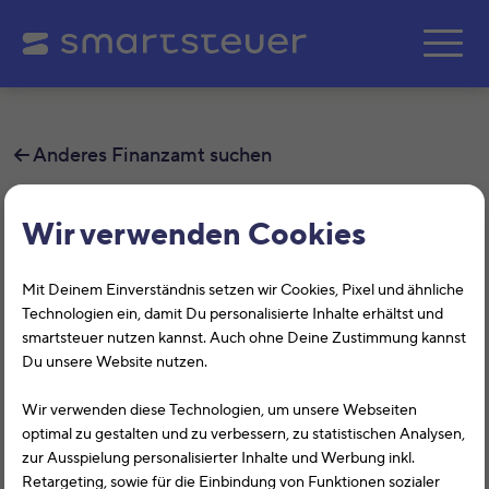
Zum Hauptinhalt springe
Anderes Finanzamt suchen
Finanzamt Bautzen
Wir verwenden Cookies
Auf dieser Seite findest Du alle
Mit Deinem Einverständnis setzen wir Cookies, Pixel und ähnliche
Informationen zum Finanzamt Bautzen,
Technologien ein, damit Du personalisierte Inhalte erhältst und
smartsteuer nutzen kannst. Auch ohne Deine Zustimmung kannst
Wendischer Graben 3, 02625, Bautzen
Du unsere Website nutzen.
mit der Finanzamtsnummer 3204.
Wir verwenden diese Technologien, um unsere Webseiten
optimal zu gestalten und zu verbessern, zu statistischen Analysen,
Das Finanzamt Bautzen (Sachsen) hilft Dir bei allen
zur Ausspielung personalisierter Inhalte und Werbung inkl.
Belangen rund um die Steuererklärung. Auf dieser Seite
Retargeting, sowie für die Einbindung von Funktionen sozialer