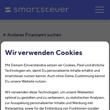
Zum Hauptinhalt springe
Anderes Finanzamt suchen
Finanzamt Dillenburg
Wir verwenden Cookies
Auf dieser Seite findest Du alle
Mit Deinem Einverständnis setzen wir Cookies, Pixel und ähnliche
Informationen zum Finanzamt
Technologien ein, damit Du personalisierte Inhalte erhältst und
smartsteuer nutzen kannst. Auch ohne Deine Zustimmung kannst
Dillenburg, Wilhelmstraße 9, 35683,
Du unsere Website nutzen.
Dillenburg mit der Finanzamtsnummer
Wir verwenden diese Technologien, um unsere Webseiten
2609.
optimal zu gestalten und zu verbessern, zu statistischen Analysen,
zur Ausspielung personalisierter Inhalte und Werbung inkl.
Das Finanzamt Dillenburg (Hessen) hilft Dir bei allen
Retargeting, sowie für die Einbindung von Funktionen sozialer