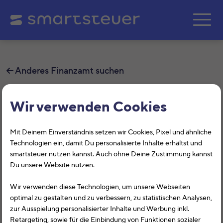
Zum Hauptinhalt springe
Anderes Finanzamt suchen
Finanzamt Idar-Oberstein –
Wir verwenden Cookies
Landesfinanzkasse
Mit Deinem Einverständnis setzen wir Cookies, Pixel und ähnliche
Auf dieser Seite findest Du alle
Technologien ein, damit Du personalisierte Inhalte erhältst und
smartsteuer nutzen kannst. Auch ohne Deine Zustimmung kannst
Informationen zum Finanzamt Idar-
Du unsere Website nutzen.
Oberstein – Landesfinanzkasse,
Wir verwenden diese Technologien, um unsere Webseiten
Hauptstraße 199, 55743, Idar-Oberstein
optimal zu gestalten und zu verbessern, zu statistischen Analysen,
zur Ausspielung personalisierter Inhalte und Werbung inkl.
mit der Finanzamtsnummer 2713.
Retargeting, sowie für die Einbindung von Funktionen sozialer