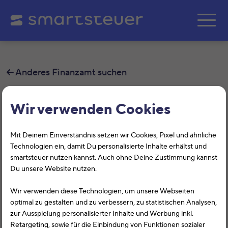
Zum Hauptinhalt springe
Anderes Finanzamt suchen
Finanzamt Königs
Wir verwenden Cookies
Wusterhausen
Mit Deinem Einverständnis setzen wir Cookies, Pixel und ähnliche
Auf dieser Seite findest Du alle
Technologien ein, damit Du personalisierte Inhalte erhältst und
smartsteuer nutzen kannst. Auch ohne Deine Zustimmung kannst
Informationen zum Finanzamt Königs
Du unsere Website nutzen.
Wusterhausen, Max-Werner-Straße 9,
Wir verwenden diese Technologien, um unsere Webseiten
15711, Königs Wusterhausen mit der
optimal zu gestalten und zu verbessern, zu statistischen Analysen,
zur Ausspielung personalisierter Inhalte und Werbung inkl.
Finanzamtsnummer 3049.
Retargeting, sowie für die Einbindung von Funktionen sozialer