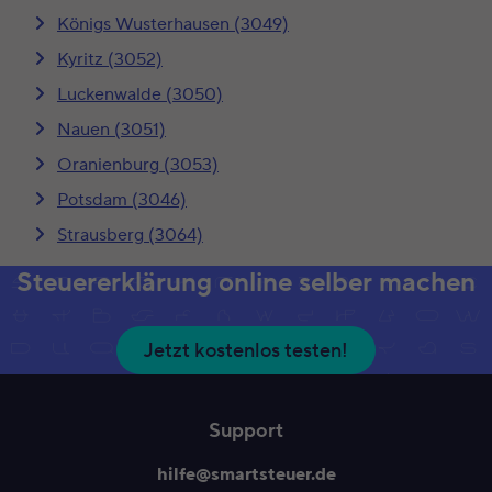
Königs Wusterhausen (3049)
Kyritz (3052)
Luckenwalde (3050)
Nauen (3051)
Oranienburg (3053)
Potsdam (3046)
Strausberg (3064)
Steuererklärung online selber machen
Jetzt kostenlos testen!
Support
hilfe@smartsteuer.de