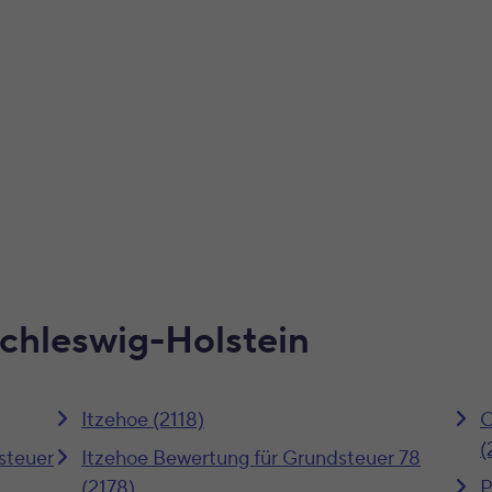
Schleswig-Holstein
Itzehoe (2118)
O
(
steuer
Itzehoe Bewertung für Grundsteuer 78
(2178)
P