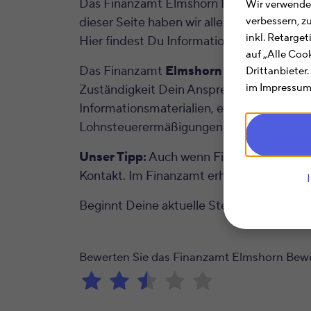
Das Finanzamt Elmshorn Bewertung für Gru
Wir verwenden
dieser Seite haben wir alle wichtigen I
verbessern, z
inkl. Retarge
Hier findest Du Informationen zu Öffnun
auf „Alle Coo
Das Finanzamt
Elmshorn Bewertung für
Drittanbieter
im Impressum.
Zuständigkeit Dein Ansprechpartner für a
Informationsmaterialien, erhalten persön
Lohnsteuerermäßigungen) einreichen.
Unser Tipp:
Auch wenn Finanzämtern oft e
Kontakt. Im Finanzamt erhältst Du im Rahm
Beginnt Deine aktuelle Steuernummer m
Bewerten Sie das Finanzamt Elmshorn Bewe