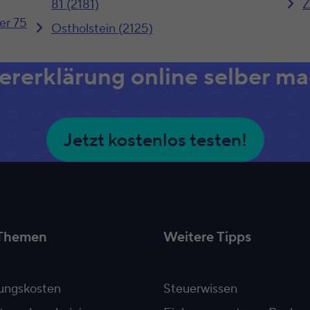
81 (2181)
Z
er 75
Ostholstein (2125)
ererklärung online selber m
Jetzt kostenlos testen!
Themen
Weitere Tipps
ngskosten
Steuerwissen