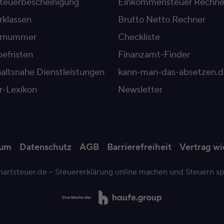
teuerbescheinigung
Einkommensteuer Rechne
rklassen
Brutto Netto Rechner
ernummer
Checkliste
efristen
Finanzamt-Finder
altsnahe Dienstleistungen
kann-man-das-absetzen.d
r-Lexikon
Newsletter
sum
Datenschutz
AGB
Barrierefreiheit
Vertrag wi
artsteuer.de – Steuererklärung online machen und Steuern s