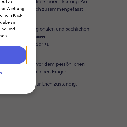
langen rund um die Steuererklärung. Auf
und zu
dsteuer 73 für Dich zusammengefasst.
e und Werbung
 einem Klick
rgabe an
m Rahmen der regionalen und sachlichen
rung und
hen.
n Bürger aus
Elshorn
klassenwechsel oder zu
heue Dich nicht vor dem persönlichen
ll Deinen steuerlichen Fragen.
s
Grundsteuer 73 für Dich zuständig.