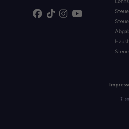
Lohns
Steue
Steu
Abgab
Haush
Steue
Impres
© sm