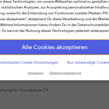
ndsteuer 73 (Schleswig-Holstein) hilft Dir bei allen Be
 diese Technologien, um unsere Webseiten optimal zu gestalten 
nformationen zum Finanzamt Elmshorn Bewertung für Grun
u statistischen Analysen, zur Ausspielung personalisierter Inhalt
ting, sowie für die Einbindung von Funktionen sozialer Medien. Mit
gszeiten, Kontaktdaten, Bankverbindung und mehr.
kies akzeptieren“ akzeptierst Du diese Verarbeitung und die Weite
 Grundsteuer 73
mit der Finanzamtsnummer
2173
ist i
. Weitere Informationen hierzu findest Du in der Datenschutzerklä
 Du kannst der Nutzung dieser Technologien jederzeit widersprec
lle steuerlichen Fragen und Angelegenheiten. Hier finde
liche Hilfe und Rat und können Anträge (z.B. zum Steuer
Alle Cookies akzeptieren
in angestaubtes und bürokratisches Image anheftet, sc
en der Zuständigkeit sicher verbindliche Auskünfte zu a
Individuelle Cookie-Einstellungen
Nur notwendige Cookie
it
2173
, dann ist das Finanzamt Elmshorn Bewertung für 
Impressum
Datenschutzerklärung
rtung für Grundsteuer 73