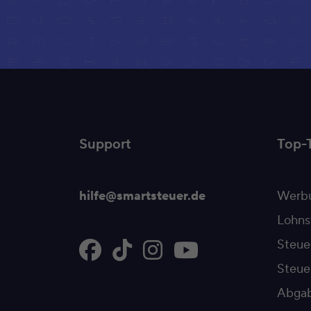
Support
Top-
hilfe@smartsteuer.de
Werbu
Lohns
Steue
Steu
Abgab