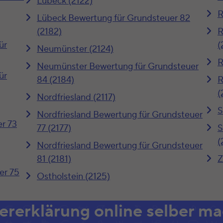
Lübeck (2122)
R
Lübeck Bewertung für Grundsteuer 82
(2182)
R
ür
(
Neumünster (2124)
R
Neumünster Bewertung für Grundsteuer
ür
84 (2184)
R
(
Nordfriesland (2117)
S
Nordfriesland Bewertung für Grundsteuer
r 73
77 (2177)
S
(
Nordfriesland Bewertung für Grundsteuer
81 (2181)
Z
er 75
Ostholstein (2125)
ererklärung online selber m