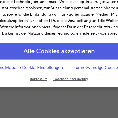
lft Dir bei allen Belangen rund um die Steuererklärung. A
 diese Technologien, um unsere Webseiten optimal zu gestalten 
ch zusammengefasst. Hier findest Du Informationen zu Ö
u statistischen Analysen, zur Ausspielung personalisierter Inhalt
ting, sowie für die Einbindung von Funktionen sozialer Medien. Mit
kies akzeptieren“ akzeptierst Du diese Verarbeitung und die Weite
nummer
2120
ist im Rahmen der regionalen und sachliche
. Weitere Informationen hierzu findest Du in der Datenschutzerklä
 Du kannst der Nutzung dieser Technologien jederzeit widersprec
iten. Hier finden Bürger aus
Kiel
Informationsmaterialien,
echsel oder zu Lohnsteuerermäßigungen) einreichen.
Alle Cookies akzeptieren
in angestaubtes und bürokratisches Image anheftet, sc
en der Zuständigkeit sicher verbindliche Auskünfte zu a
Individuelle Cookie-Einstellungen
Nur notwendige Cookie
it
2120
, dann ist das Finanzamt Kiel für Dich zuständig.
Impressum
Datenschutzerklärung