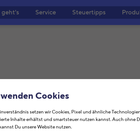
Zum Hauptinhalt springe
 geht's
Service
Steuertipps
Produ
rwenden Cookies
nverständnis setzen wir Cookies, Pixel und ähnliche Technologien
Informationen zum Finanzamt Kiel, Feldstr. 2
ierte Inhalte erhältst und smartsteuer nutzen kannst. Auch ohne 
annst Du unsere Website nutzen.