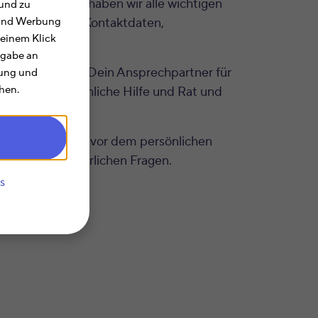
uf dieser Seite haben wir alle wichtigen
und zu
ffnungszeiten, Kontaktdaten,
e und Werbung
 einem Klick
rgabe an
n Zuständigkeit Dein Ansprechpartner für
rung und
hen.
 erhalten persönliche Hilfe und Rat und
heue Dich nicht vor dem persönlichen
ll Deinen steuerlichen Fragen.
s