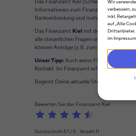
Das Finanzamt Kiel (Schleswig-Holstein) hi
Wir verwenden
Informationen zum Finanzamt Kiel für Di
verbessern, z
inkl. Retarge
Bankverbindung und mehr.
auf „Alle Coo
Das Finanzamt
Kiel
mit der Finanzamts
Drittanbieter
im Impressum.
alle steuerlichen Fragen und Angelegenhe
können Anträge (z.B. zum Steuerklassenw
Unser Tipp:
Auch wenn Finanzämtern oft e
Kontakt. Im Finanzamt erhältst Du im Rahm
Beginnt Deine aktuelle Steuernummer m
Bewerten Sie das Finanzamt Kiel
Durchschnitt
4.7
/ 5. Anzahl
11