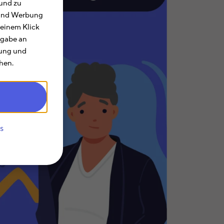
und zu
e und Werbung
 einem Klick
rgabe an
rung und
hen.
s