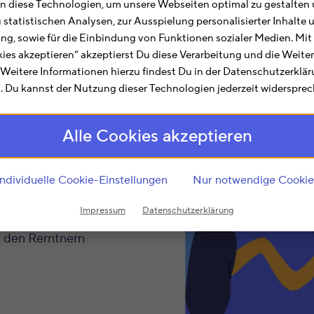
ichtigen Rentner steigt
 diese Technologien, um unsere Webseiten optimal zu gestalten 
u statistischen Analysen, zur Ausspielung personalisierter Inhalt
Sie Ihre Rente
ting, sowie für die Einbindung von Funktionen sozialer Medien. Mit
senswerte zur
kies akzeptieren“ akzeptierst Du diese Verarbeitung und die Weite
k.
. Weitere Informationen hierzu findest Du in der Datenschutzerklä
 Du kannst der Nutzung dieser Technologien jederzeit widersprec
Alle Cookies akzeptieren
Individuelle Cookie-Einstellungen
Nur notwendige Cookie
n und Rentnerinnen
2023?
Impressum
Datenschutzerklärung
t den Rerntnern