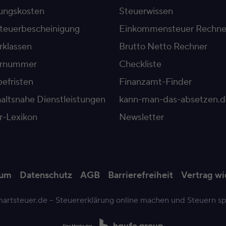
ngskosten
Steuerwissen
teuerbescheinigung
Einkommensteuer Rechne
rklassen
Brutto Netto Rechner
ernummer
Checkliste
efristen
Finanzamt-Finder
altsnahe Dienstleistungen
kann-man-das-absetzen.d
r-Lexikon
Newsletter
sum
Datenschutz
AGB
Barrierefreiheit
Vertrag wi
artsteuer.de – Steuererklärung online machen und Steuern s