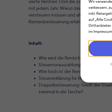
vierte Rentner. Und die Zahl der steuerpfl
Wir verwenden
verbessern, z
mit jedem Jahr. Wieso das so ist, ob auch 
inkl. Retarge
versteuern müssen und alles weitere Wis
auf „Alle Coo
Rentenbesteuerung erfahren Sie im eBoo
Drittanbieter
im Impressum.
Inhalt:
Wie wird die Rente besteuert?
Steuervorauszahlungen bei Rentner
Wie hoch ist der Rentenfreibetrag 
Steuererklärung für Rentner
Doppelbesteuerung: Greift der Staa
zweimal in die Tasche?