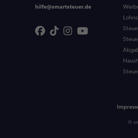
hilfe@smartsteuer.de
Werbu
Lohns
Steue
Steu
Abgab
Haush
Steue
Impres
© sm