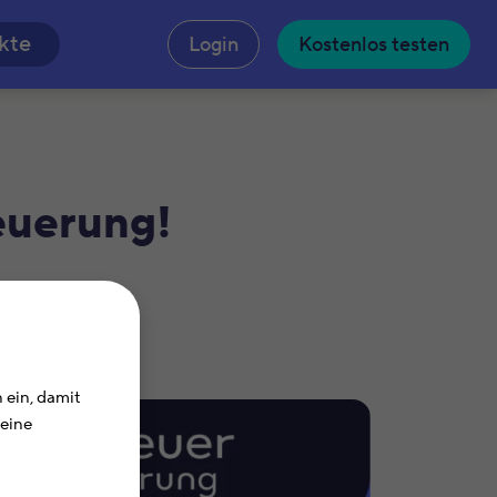
n
kte
Login
Kostenlos testen
euerung!
 ein, damit
Deine