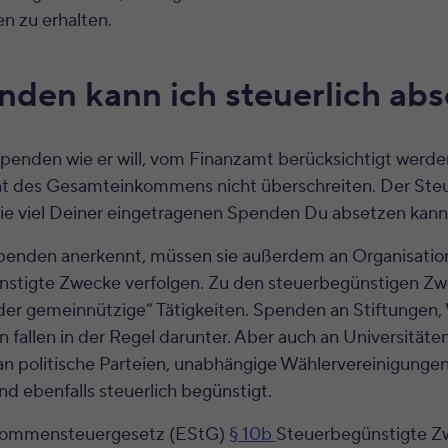
n zu erhalten.
den kann ich steuerlich ab
spenden wie er will, vom Finanzamt berücksichtigt werden
t des Gesamteinkommens nicht überschreiten. Der Ste
wie viel Deiner eingetragenen Spenden Du absetzen kann
enden anerkennt, müssen sie außerdem an Organisatio
stigte Zwecke verfolgen. Zu den steuerbegünstigen Zw
 oder gemeinnützige“ Tätigkeiten. Spenden an Stiftungen, 
n fallen in der Regel darunter. Aber auch an Universitäte
n politische Parteien, unabhängige Wählervereinigungen
 ebenfalls steuerlich begünstigt.
nkommensteuergesetz (EStG)
§ 10b
Steuerbegünstigte Z