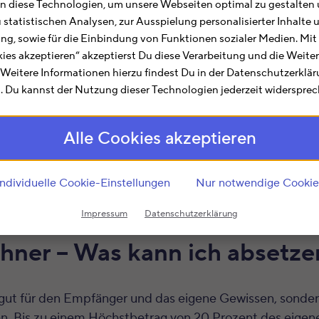
 diese Technologien, um unsere Webseiten optimal zu gestalten 
u statistischen Analysen, zur Ausspielung personalisierter Inhalt
Steuer absetzen ist bis zu 20 % des Gesamteinkommens
ting, sowie für die Einbindung von Funktionen sozialer Medien. Mit
kies akzeptieren“ akzeptierst Du diese Verarbeitung und die Weite
zlich Spenden nachweisen. Am besten mit einer Spend
. Weitere Informationen hierzu findest Du in der Datenschutzerklä
höhe von 200 € wird oft auch ein Kontoauszug akzeptier
 Du kannst der Nutzung dieser Technologien jederzeit widersprec
utzen um Deine Steuerersparnis zu berechnen
Alle Cookies akzeptieren
Individuelle Cookie-Einstellungen
Nur notwendige Cookie
nis
Impressum
Datenschutzerklärung
ner – Was kann ich absetze
gut für den Empfänger und das eigene Gewissen, sondern 
n. Bis zu einem Höchstbetrag von 20 Prozent des eige