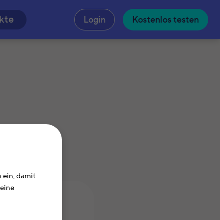
n
kte
Login
Kostenlos testen
 ein, damit
Deine