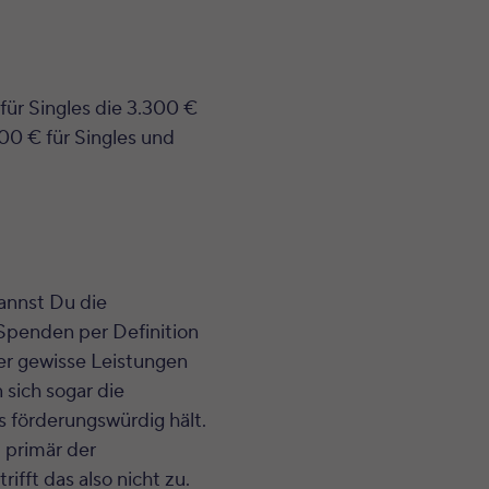
für Singles die 3.300 €
00 € für Singles und
kannst Du die
 Spenden per Definition
er gewisse Leistungen
 sich sogar die
 förderungswürdig hält.
t primär der
ifft das also nicht zu.