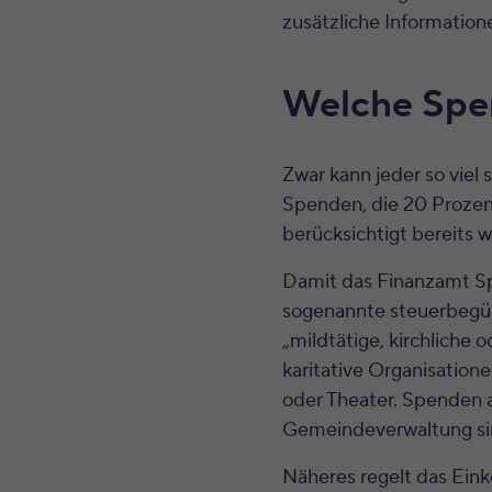
zusätzliche Informatione
Welche Spen
Zwar kann jeder so viel 
Spenden, die 20 Prozen
berücksichtigt bereits 
Damit das Finanzamt Sp
sogenannte steuerbegün
„mildtätige, kirchliche
karitative Organisatione
oder Theater. Spenden a
Gemeindeverwaltung sind
Näheres regelt das Ei