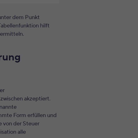
 unter dem Punkt
bellenfunktion hilft
rmitteln.
ärung
er
zwischen akzeptiert.
enannte
mte Form erfüllen und
e von der Steuer
sation alle