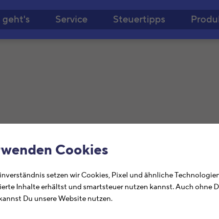
Zum Hauptinhalt springe
 geht's
Service
Steuertipps
Produ
on der Steuer absetzen
rwenden Cookies
nverständnis setzen wir Cookies, Pixel und ähnliche Technologien
ierte Inhalte erhältst und smartsteuer nutzen kannst. Auch ohne 
annst Du unsere Website nutzen.
ste in Kürze