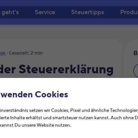
Zum Hauptinhalt springe
 geht's
Service
Steuertipps
Produ
B
äge
· Lesezeit: 2 min
 der Steuererklärung
rwenden Cookies
Ä
nverständnis setzen wir Cookies, Pixel und ähnliche Technologien
ierte Inhalte erhältst und smartsteuer nutzen kannst. Auch ohne 
annst Du unsere Website nutzen.