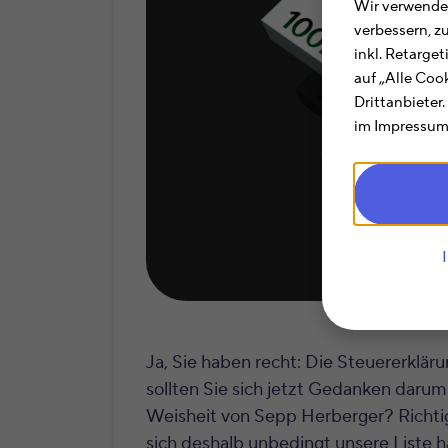
Wir verwenden
verbessern, z
inkl. Retarge
auf „Alle Coo
Drittanbieter
im Impressum.
Ja, Sie haben recht: Die Steuererkläru
sollten Sie sich jetzt Gedanken daru
Weisheit von Sepp Herberger? Richtig
sich deshalb unbedingt unsere Liste h