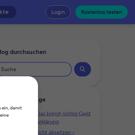
n
kte
Login
Kostenlos testen
log durchsuchen
hnliche Beiträge
 ein, damit
Unsere Top 4: Das bringt richtig Geld
Deine
bei der Steuererklärung
Das lässt sich nicht absetzen –