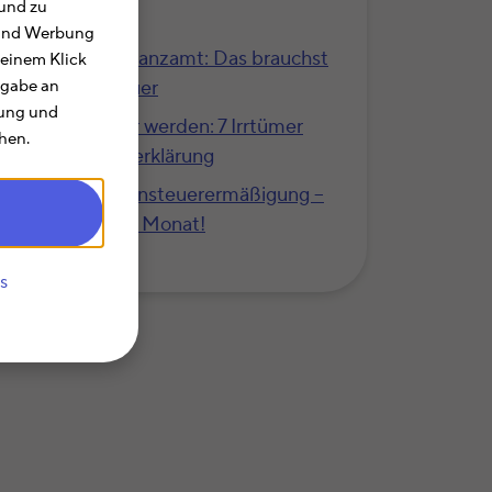
und zu
unsere Top 10
e und Werbung
Belege fürs Finanzamt: Das brauchst
 einem Klick
Du für die Steuer
rgabe an
rung und
Das kann teuer werden: 7 Irrtümer
hen.
bei der Steuererklärung
Antrag auf Lohnsteuerermäßigung –
mehr Netto im Monat!
s