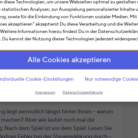
 diese Technologien, um unsere Webseiten optimal zu gestalten 
u statistischen Analysen, zur Ausspielung personalisierter Inhalt
ting, sowie für die Einbindung von Funktionen sozialer Medien. Mit
kies akzeptieren“ akzeptierst Du diese Verarbeitung und die Weite
. Weitere Informationen hierzu findest Du in der Datenschutzerklä
 Du kannst der Nutzung dieser Technologien jederzeit widersprec
Alle Cookies akzeptieren
Individuelle Cookie-Einstellungen
Nur notwendige Cookie
Impressum
Datenschutzerklärung
ng liegt vermutlich längst hinter Ihnen – warum
m machen? Aber wie lautet noch mal die
: Nach dem Spiel ist vor dem Spiel. Lesen Sie
äufiger Fehler bei der Steuererklärung durch –