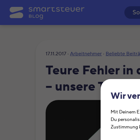
So
17.11.2017 ·
Arbeitnehmer
·
Beliebte Beitr
Teure Fehler in
– unsere Top 7
Wir ve
Mit Deinem Ei
Du personalis
Zustimmung k