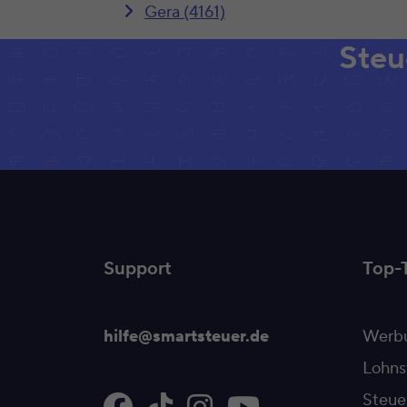
Gera (4161)
Steu
Support
Top-
hilfe@smartsteuer.de
Werbu
Lohns
Steue