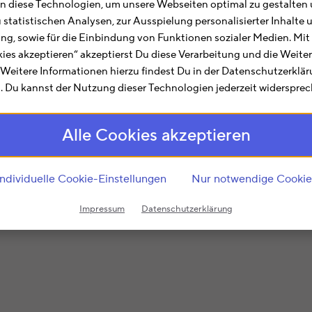
ir bei allen Belangen rund um die Steuererklärung. Auf d
 diese Technologien, um unsere Webseiten optimal zu gestalten 
r Dich zusammengefasst. Hier findest Du Informationen
u statistischen Analysen, zur Ausspielung personalisierter Inhalt
ting, sowie für die Einbindung von Funktionen sozialer Medien. Mit
kies akzeptieren“ akzeptierst Du diese Verarbeitung und die Weite
zamtsnummer
4155
ist im Rahmen der regionalen und sach
. Weitere Informationen hierzu findest Du in der Datenschutzerklä
 Du kannst der Nutzung dieser Technologien jederzeit widersprec
agen und Angelegenheiten. Hier finden Bürger aus
Eisena
träge (z.B. zum Steuerklassenwechsel oder zu Lohnsteue
Alle Cookies akzeptieren
in angestaubtes und bürokratisches Image anheftet, sc
en der Zuständigkeit sicher verbindliche Auskünfte zu a
Individuelle Cookie-Einstellungen
Nur notwendige Cookie
it
4155
, dann ist das Finanzamt Eisenach für Dich zuständ
Impressum
Datenschutzerklärung