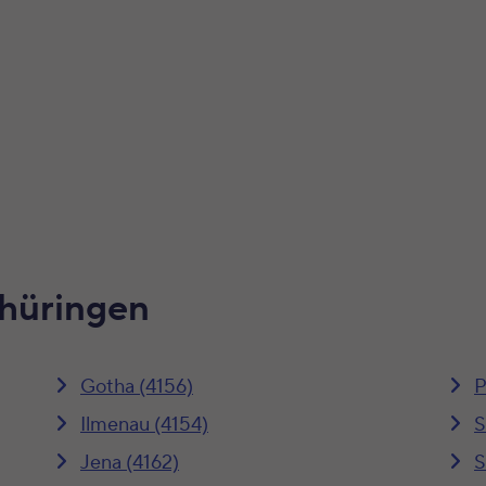
Thüringen
Gotha (4156)
P
Ilmenau (4154)
S
Jena (4162)
S