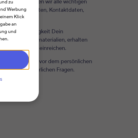
ieser Seite haben wir alle wichtigen
und zu
 zu Öffnungszeiten, Kontaktdaten,
e und Werbung
 einem Klick
rgabe an
lichen Zuständigkeit Dein
rung und
hen.
ch
Informationsmaterialien, erhalten
rermäßigungen) einreichen.
heue Dich nicht vor dem persönlichen
ll Deinen steuerlichen Fragen.
s
ig.