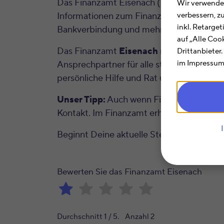
Das Finanzamt Eisenach (Thüringen) hilft D
Wir verwenden
Informationen zum Finanzamt Eisenach fü
verbessern, z
inkl. Retarge
Bankverbindung und mehr.
auf „Alle Coo
Das Finanzamt
Eisenach
mit der Finan
Drittanbieter
im Impressum.
Ansprechpartner für alle steuerlichen Fr
persönliche Hilfe und Rat und können An
Unser Tipp:
Auch wenn Finanzämtern oft e
Kontakt. Im Finanzamt erhältst Du im Rahm
Beginnt Deine aktuelle Steuernummer m
Bewerten Sie das Finanzamt Eisenach
Durchschnitt
1
/ 5. Anzahl
2