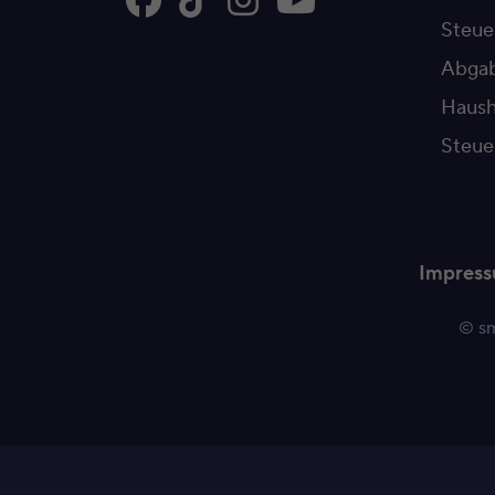
Steu
Abgab
Haush
Steue
Impres
© sm