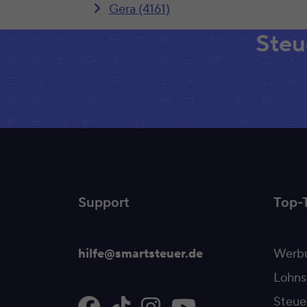
Gera (4161)
Steu
Support
Top-
hilfe@smartsteuer.de
Werbu
Lohns
Steue