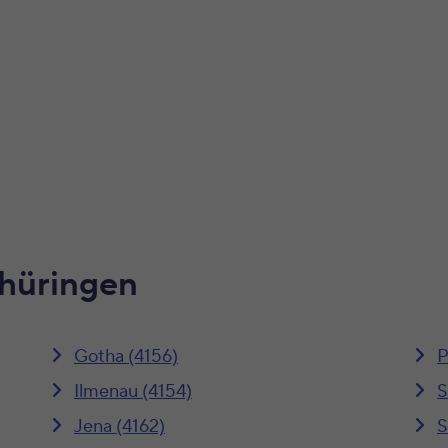
Thüringen
Gotha (4156)
P
Ilmenau (4154)
S
Jena (4162)
S