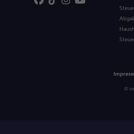
Steu
Abgab
Haush
Steue
Impres
© sm