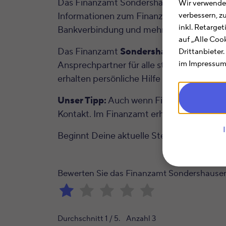
Das Finanzamt Sondershausen (Thüringen) h
Wir verwenden
Informationen zum Finanzamt Sondershaus
verbessern, z
inkl. Retarge
Bankverbindung und mehr.
auf „Alle Coo
Das Finanzamt
Sondershausen
mit der 
Drittanbieter
im Impressum.
Ansprechpartner für alle steuerlichen Fr
erhalten persönliche Hilfe und Rat und k
Unser Tipp:
Auch wenn Finanzämtern oft e
Kontakt. Im Finanzamt erhältst Du im Rahm
Beginnt Deine aktuelle Steuernummer m
Bewerten Sie das Finanzamt Sondershause
Durchschnitt
1
/ 5. Anzahl
3