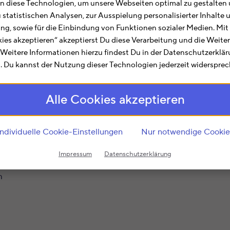
ilft Dir bei allen Belangen rund um die Steuererklärung.
 diese Technologien, um unsere Webseiten optimal zu gestalten 
en für Dich zusammengefasst. Hier findest Du Informa
u statistischen Analysen, zur Ausspielung personalisierter Inhalt
ting, sowie für die Einbindung von Funktionen sozialer Medien. Mit
kies akzeptieren“ akzeptierst Du diese Verarbeitung und die Weite
Finanzamtsnummer
4159
ist im Rahmen der regionalen u
. Weitere Informationen hierzu findest Du in der Datenschutzerklä
 Du kannst der Nutzung dieser Technologien jederzeit widersprec
agen und Angelegenheiten. Hier finden Bürger aus
Sonder
önnen Anträge (z.B. zum Steuerklassenwechsel oder zu 
Alle Cookies akzeptieren
in angestaubtes und bürokratisches Image anheftet, sc
en der Zuständigkeit sicher verbindliche Auskünfte zu a
Individuelle Cookie-Einstellungen
Nur notwendige Cookie
it
4159
, dann ist das Finanzamt Sondershausen für Dich z
Impressum
Datenschutzerklärung
n