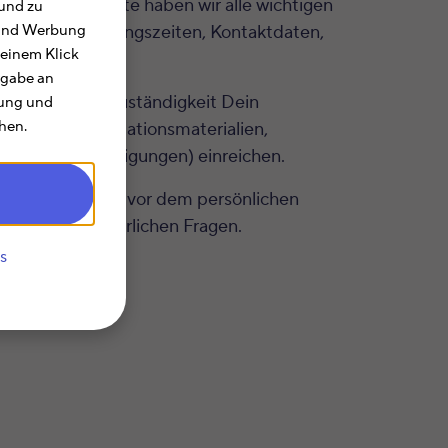
 Auf dieser Seite haben wir alle wichtigen
und zu
tionen zu Öffnungszeiten, Kontaktdaten,
e und Werbung
 einem Klick
rgabe an
nd sachlichen Zuständigkeit Dein
rung und
hen.
shausen
Informationsmaterialien,
Lohnsteuerermäßigungen) einreichen.
heue Dich nicht vor dem persönlichen
ll Deinen steuerlichen Fragen.
s
uständig.