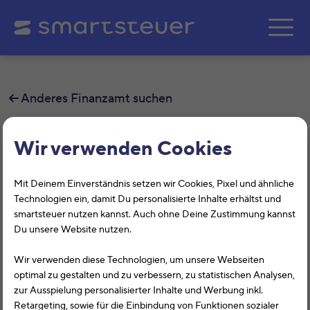
Zum Hauptinhalt springe
Anderes Finanzamt suchen
Finanzamt Gotha
Wir verwenden Cookies
Auf dieser Seite findest Du alle
Mit Deinem Einverständnis setzen wir Cookies, Pixel und ähnliche
Informationen zum Finanzamt Gotha,
Technologien ein, damit Du personalisierte Inhalte erhältst und
smartsteuer nutzen kannst. Auch ohne Deine Zustimmung kannst
Reuterstr. 2, 99867, Gotha mit der
Du unsere Website nutzen.
Finanzamtsnummer 4156.
Wir verwenden diese Technologien, um unsere Webseiten
optimal zu gestalten und zu verbessern, zu statistischen Analysen,
Das Finanzamt Gotha (Thüringen) hilft Dir bei allen
zur Ausspielung personalisierter Inhalte und Werbung inkl.
Belangen rund um die Steuererklärung. Auf dieser Seite
Retargeting, sowie für die Einbindung von Funktionen sozialer