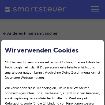
Zum Hauptinhalt springe
Anderes Finanzamt suchen
Finanzamt Erkelenz
Wir verwenden Cookies
Auf dieser Seite findest Du alle
Mit Deinem Einverständnis setzen wir Cookies, Pixel und ähnliche
Informationen zum Finanzamt Erkelenz,
Technologien ein, damit Du personalisierte Inhalte erhältst und
smartsteuer nutzen kannst. Auch ohne Deine Zustimmung kannst
Südpromenade 37, 41812, Erkelenz mit
Du unsere Website nutzen.
der Finanzamtsnummer 5208.
Wir verwenden diese Technologien, um unsere Webseiten
optimal zu gestalten und zu verbessern, zu statistischen Analysen,
Das Finanzamt Erkelenz (Nordrhein-Westfalen) hilft Dir
zur Ausspielung personalisierter Inhalte und Werbung inkl.
bei allen Belangen rund um die Steuererklärung. Auf
Retargeting, sowie für die Einbindung von Funktionen sozialer