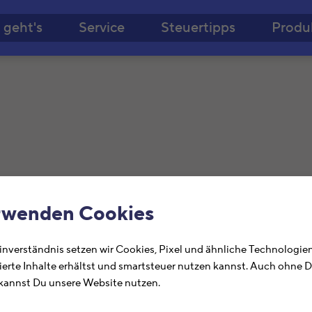
Zum Hauptinhalt springe
 geht's
Service
Steuertipps
Produ
büren
rwenden Cookies
nverständnis setzen wir Cookies, Pixel und ähnliche Technologien
e Informationen zum Finanzamt Ibbenbüren, 
ierte Inhalte erhältst und smartsteuer nutzen kannst. Auch ohne 
annst Du unsere Website nutzen.