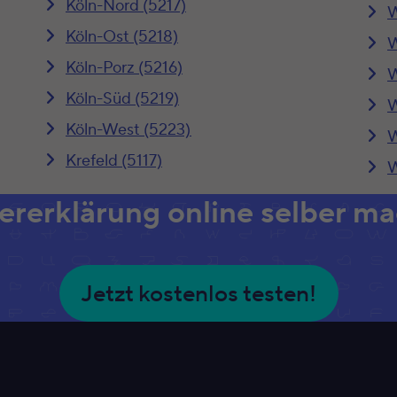
Köln-Nord (5217)
W
Köln-Ost (5218)
W
Köln-Porz (5216)
W
Köln-Süd (5219)
W
Köln-West (5223)
W
Krefeld (5117)
W
ererklärung online selber m
Jetzt kostenlos testen!