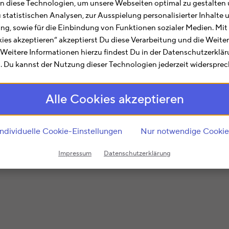
alen) hilft Dir bei allen Belangen rund um die Steuererk
 diese Technologien, um unsere Webseiten optimal zu gestalten 
bbenbüren für Dich zusammengefasst. Hier findest Du I
u statistischen Analysen, zur Ausspielung personalisierter Inhalt
ting, sowie für die Einbindung von Funktionen sozialer Medien. Mit
kies akzeptieren“ akzeptierst Du diese Verarbeitung und die Weite
anzamtsnummer
5327
ist im Rahmen der regionalen und s
. Weitere Informationen hierzu findest Du in der Datenschutzerklä
 Du kannst der Nutzung dieser Technologien jederzeit widersprec
agen und Angelegenheiten. Hier finden Bürger aus
Ibbenb
träge (z.B. zum Steuerklassenwechsel oder zu Lohnsteue
Alle Cookies akzeptieren
in angestaubtes und bürokratisches Image anheftet, sc
en der Zuständigkeit sicher verbindliche Auskünfte zu a
Individuelle Cookie-Einstellungen
Nur notwendige Cookie
it
5327
, dann ist das Finanzamt Ibbenbüren für Dich zust
Impressum
Datenschutzerklärung