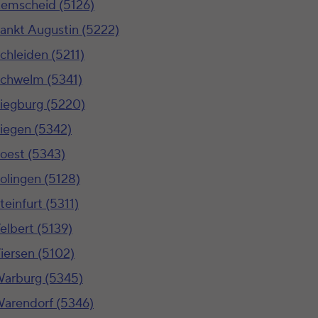
emscheid (5126)
ankt Augustin (5222)
chleiden (5211)
chwelm (5341)
iegburg (5220)
iegen (5342)
oest (5343)
olingen (5128)
teinfurt (5311)
elbert (5139)
iersen (5102)
arburg (5345)
arendorf (5346)