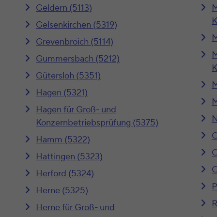
Geldern (5113)
M
K
Gelsenkirchen (5319)
M
Grevenbroich (5114)
M
Gummersbach (5212)
K
Gütersloh (5351)
M
Hagen (5321)
M
Hagen für Groß- und
N
Konzernbetriebsprüfung (5375)
O
Hamm (5322)
O
Hattingen (5323)
O
Herford (5324)
P
Herne (5325)
R
Herne für Groß- und