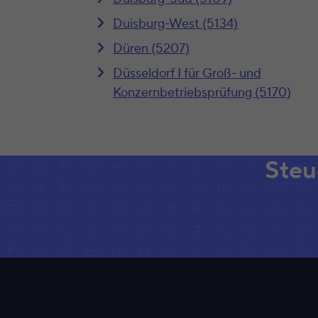
Duisburg-West (5134)
Düren (5207)
Düsseldorf I für Groß- und
Konzernbetriebsprüfung (5170)
Steu