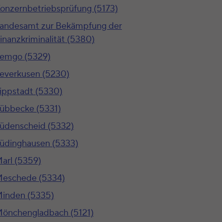
onzernbetriebsprüfung (5173)
andesamt zur Bekämpfung der
inanzkriminalität (5380)
emgo (5329)
everkusen (5230)
ippstadt (5330)
übbecke (5331)
üdenscheid (5332)
üdinghausen (5333)
arl (5359)
eschede (5334)
inden (5335)
önchengladbach (5121)