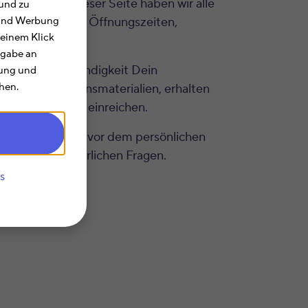
lärung. Auf dieser Seite haben wir alle
und zu
nformationen zu Öffnungszeiten,
e und Werbung
 einem Klick
rgabe an
achlichen Zuständigkeit Dein
rung und
hen.
üren
Informationsmaterialien, erhalten
rermäßigungen) einreichen.
heue Dich nicht vor dem persönlichen
ll Deinen steuerlichen Fragen.
s
ändig.