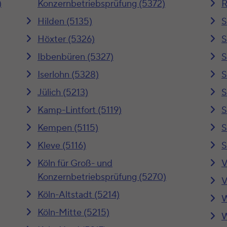
)
Konzernbetriebsprüfung (5372)
R
Hilden (5135)
S
Höxter (5326)
S
Ibbenbüren (5327)
S
Iserlohn (5328)
S
Jülich (5213)
S
Kamp-Lintfort (5119)
S
Kempen (5115)
S
Kleve (5116)
S
Köln für Groß- und
V
Konzernbetriebsprüfung (5270)
V
Köln-Altstadt (5214)
W
Köln-Mitte (5215)
W