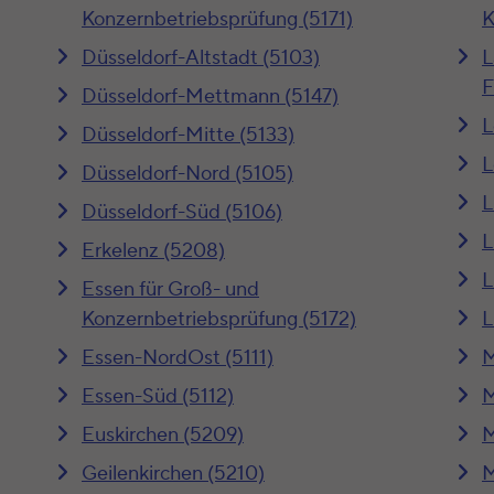
Konzernbetriebsprüfung (5171)
K
Düsseldorf-Altstadt (5103)
L
F
Düsseldorf-Mettmann (5147)
L
Düsseldorf-Mitte (5133)
L
Düsseldorf-Nord (5105)
L
Düsseldorf-Süd (5106)
L
Erkelenz (5208)
L
Essen für Groß- und
Konzernbetriebsprüfung (5172)
L
Essen-NordOst (5111)
M
Essen-Süd (5112)
M
Euskirchen (5209)
M
Geilenkirchen (5210)
M