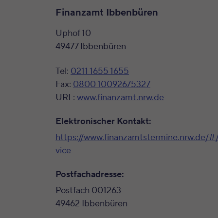
Finanzamt Ibbenbüren
Uphof 10
49477 Ibbenbüren
Tel:
0211 1655 1655
Fax:
0800 10092675327
URL:
www.finanzamt.nrw.de
Elektronischer Kontakt:
https://www.finanzamtstermine.nrw.de/#
vice
Postfachadresse:
Postfach 001263
49462 Ibbenbüren