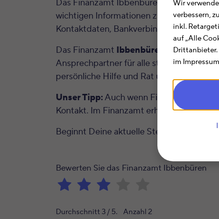
Das Finanzamt Ibbenbüren (Nordrhein-Westf
Wir verwenden
wichtigen Informationen zum Finanzamt I
verbessern, z
inkl. Retarge
Kontaktdaten, Bankverbindung und mehr.
auf „Alle Coo
Das Finanzamt
Ibbenbüren
mit der Fin
Drittanbieter
im Impressum.
Ansprechpartner für alle steuerlichen Fr
persönliche Hilfe und Rat und können An
Unser Tipp:
Auch wenn Finanzämtern oft e
Kontakt. Im Finanzamt erhältst Du im Rahm
Beginnt Deine aktuelle Steuernummer m
Bewerten Sie das Finanzamt Ibbenbüren
Durchschnitt
3
/ 5. Anzahl
2