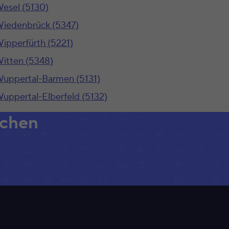
esel (5130)
iedenbrück (5347)
ipperfürth (5221)
itten (5348)
uppertal-Barmen (5131)
uppertal-Elberfeld (5132)
achen