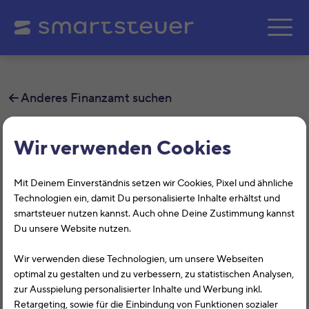
Zum Hauptinhalt springe
Anderes Finanzamt suchen
Finanzamt Essen-Süd
Wir verwenden Cookies
Auf dieser Seite findest Du alle
Mit Deinem Einverständnis setzen wir Cookies, Pixel und ähnliche
Informationen zum Finanzamt Essen-
Technologien ein, damit Du personalisierte Inhalte erhältst und
smartsteuer nutzen kannst. Auch ohne Deine Zustimmung kannst
Süd, Altendorfer Str. 129, 45143, Essen
Du unsere Website nutzen.
mit der Finanzamtsnummer 5112.
Wir verwenden diese Technologien, um unsere Webseiten
optimal zu gestalten und zu verbessern, zu statistischen Analysen,
Das Finanzamt Essen-Süd (Nordrhein-Westfalen) hilft Dir
zur Ausspielung personalisierter Inhalte und Werbung inkl.
bei allen Belangen rund um die Steuererklärung. Auf
Retargeting, sowie für die Einbindung von Funktionen sozialer