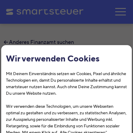
Zum Hauptinhalt springe
Anderes Finanzamt suchen
Wir verwenden Cookies
Finanzamt Göttingen
Mit Deinem Einverständnis setzen wir Cookies, Pixel und ähnliche
Auf dieser Seite findest Du alle
Technologien ein, damit Du personalisierte Inhalte erhältst und
Informationen zum Finanzamt
smartsteuer nutzen kannst. Auch ohne Deine Zustimmung kannst
Du unsere Website nutzen.
Göttingen, Godehardstr. 6, 37073,
Göttingen mit der Finanzamtsnummer
Wir verwenden diese Technologien, um unsere Webseiten
optimal zu gestalten und zu verbessern, zu statistischen Analysen,
2320.
zur Ausspielung personalisierter Inhalte und Werbung inkl.
Retargeting, sowie für die Einbindung von Funktionen sozialer
Das Finanzamt Göttingen (Niedersachsen) hilft Dir bei
Medien. Mit einem Klick auf „Alle Cookies akzeptieren“