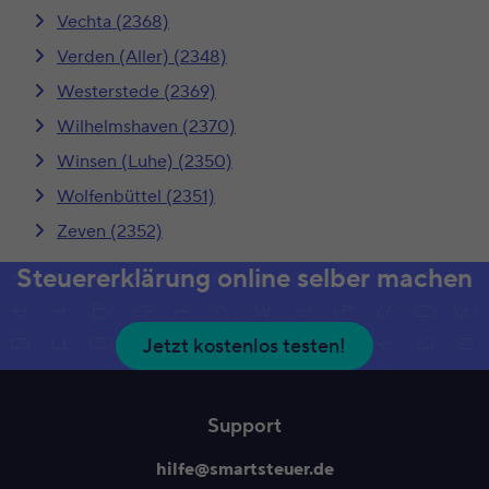
Vechta (2368)
Verden (Aller) (2348)
Westerstede (2369)
Wilhelmshaven (2370)
Winsen (Luhe) (2350)
Wolfenbüttel (2351)
Zeven (2352)
Steuererklärung online selber machen
Jetzt kostenlos testen!
Support
hilfe@smartsteuer.de