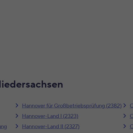
Niedersachsen
Hannover für Großbetriebsprüfung (2382)
O
Hannover-Land I (2323)
O
ung
Hannover-Land II (2327)
O