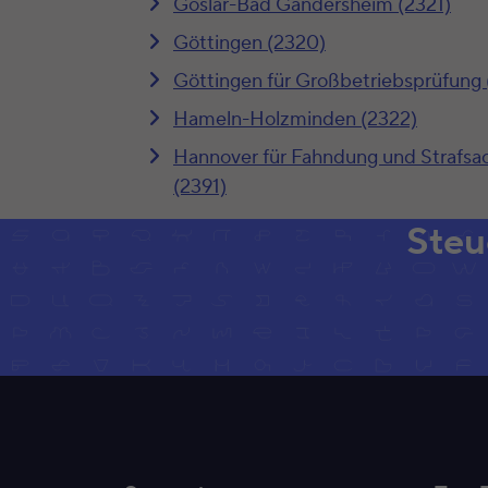
Goslar-Bad Gandersheim (2321)
Göttingen (2320)
Göttingen für Großbetriebsprüfung 
Hameln-Holzminden (2322)
Hannover für Fahndung und Strafsa
(2391)
Steu