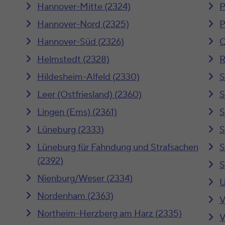
Hannover-Mitte (2324)
P
Hannover-Nord (2325)
P
Hannover-Süd (2326)
Q
Helmstedt (2328)
R
Hildesheim-Alfeld (2330)
S
Leer (Ostfriesland) (2360)
S
Lingen (Ems) (2361)
S
Lüneburg (2333)
S
Lüneburg für Fahndung und Strafsachen
S
(2392)
S
Nienburg/Weser (2334)
U
Nordenham (2363)
V
Northeim-Herzberg am Harz (2335)