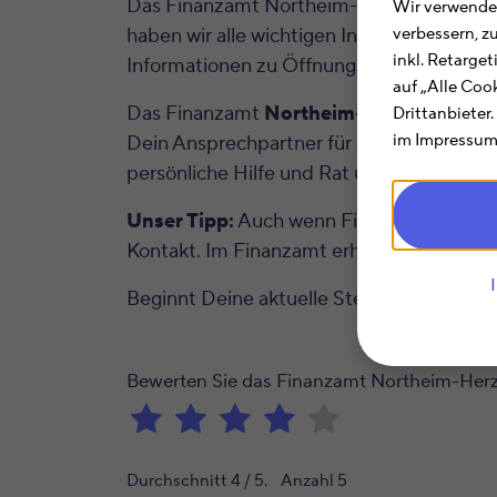
Das Finanzamt Northeim-Herzberg am Harz 
Wir verwenden
haben wir alle wichtigen Informationen 
verbessern, z
inkl. Retarge
Informationen zu Öffnungszeiten, Kontak
auf „Alle Coo
Das Finanzamt
Northeim-Herzberg am 
Drittanbieter
im Impressum.
Dein Ansprechpartner für alle steuerlich
persönliche Hilfe und Rat und können An
Unser Tipp:
Auch wenn Finanzämtern oft e
Kontakt. Im Finanzamt erhältst Du im Rahm
Beginnt Deine aktuelle Steuernummer m
Bewerten Sie das Finanzamt Northeim-Her
Durchschnitt
4
/ 5. Anzahl
5