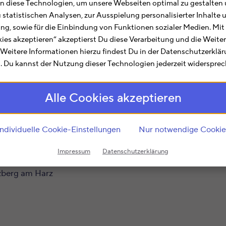
(Niedersachsen) hilft Dir bei allen Belangen rund um di
 diese Technologien, um unsere Webseiten optimal zu gestalten 
zum Finanzamt Northeim-Herzberg am Harz für Dich zusa
u statistischen Analysen, zur Ausspielung personalisierter Inhalt
ting, sowie für die Einbindung von Funktionen sozialer Medien. Mit
tdaten, Bankverbindung und mehr.
kies akzeptieren“ akzeptierst Du diese Verarbeitung und die Weite
Harz
mit der Finanzamtsnummer
2335
ist im Rahmen de
. Weitere Informationen hierzu findest Du in der Datenschutzerklä
 Du kannst der Nutzung dieser Technologien jederzeit widersprec
en Fragen und Angelegenheiten. Hier finden Bürger aus
No
träge (z.B. zum Steuerklassenwechsel oder zu Lohnsteue
Alle Cookies akzeptieren
in angestaubtes und bürokratisches Image anheftet, sc
en der Zuständigkeit sicher verbindliche Auskünfte zu a
Individuelle Cookie-Einstellungen
Nur notwendige Cookie
it
2335
, dann ist das Finanzamt Northeim-Herzberg am H
Impressum
Datenschutzerklärung
zberg am Harz