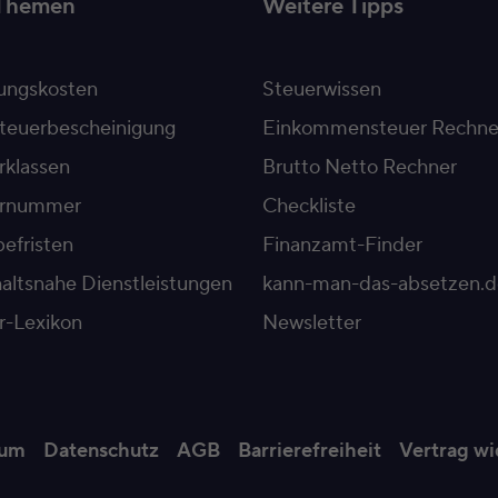
Themen
Weitere Tipps
ngskosten
Steuerwissen
teuerbescheinigung
Einkommensteuer Rechne
rklassen
Brutto Netto Rechner
ernummer
Checkliste
efristen
Finanzamt-Finder
altsnahe Dienstleistungen
kann-man-das-absetzen.d
r-Lexikon
Newsletter
sum
Datenschutz
AGB
Barrierefreiheit
Vertrag wi