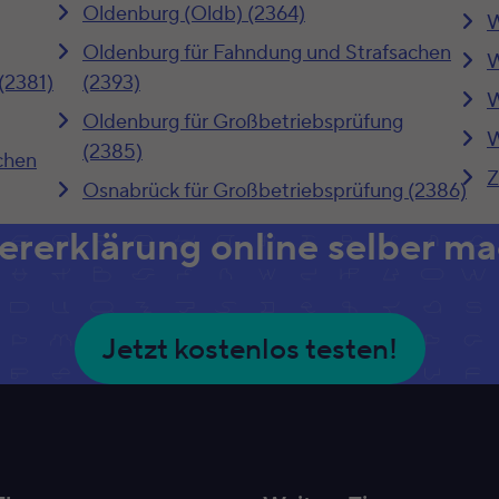
Oldenburg (Oldb) (2364)
W
Oldenburg für Fahndung und Strafsachen
W
(2381)
(2393)
W
Oldenburg für Großbetriebsprüfung
W
(2385)
chen
Z
Osnabrück für Großbetriebsprüfung (2386)
ererklärung online selber m
Jetzt kostenlos testen!