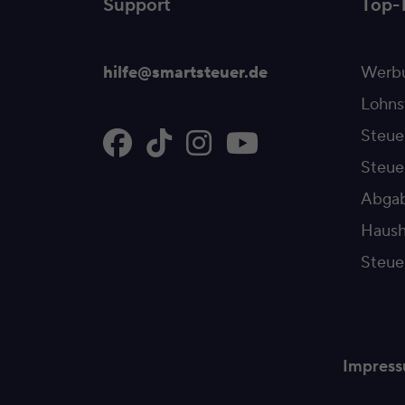
Support
Top-
hilfe@smartsteuer.de
Werbu
Lohns
Steue
Steu
Abgab
Haush
Steue
Impres