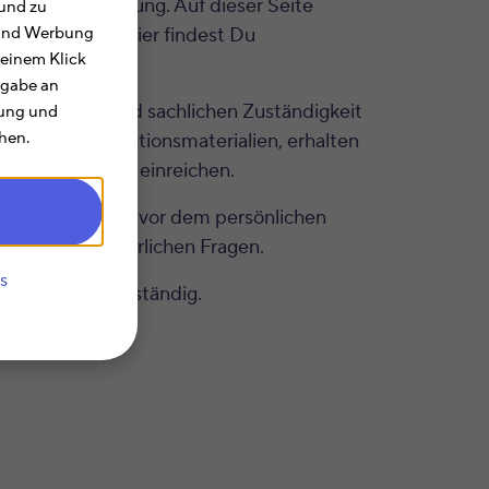
e Steuererklärung. Auf dieser Seite
und zu
mmengefasst. Hier findest Du
e und Werbung
 einem Klick
rgabe an
r regionalen und sachlichen Zuständigkeit
rung und
hen.
rtheim
Informationsmaterialien, erhalten
rermäßigungen) einreichen.
heue Dich nicht vor dem persönlichen
ll Deinen steuerlichen Fragen.
s
arz für Dich zuständig.