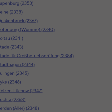
apenburg (2353)
eine (2338)
uakenbrück (2367)
otenburg (Wümme) (2340)
oltau (2341)
tade (2343)
tade für Großbetriebsprüfung (2384)
tadthagen (2344)
ulingen (2345)
yke (2346)
elzen-Lüchow (2347)
echta (2368)
Verden (Aller) (2348)