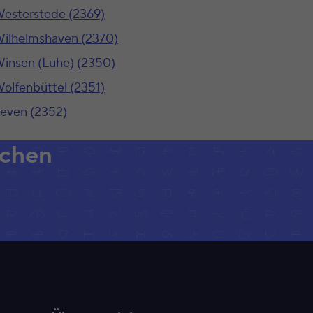
esterstede (2369)
ilhelmshaven (2370)
insen (Luhe) (2350)
olfenbüttel (2351)
even (2352)
achen