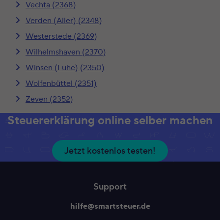
Vechta (2368)
Verden (Aller) (2348)
Westerstede (2369)
Wilhelmshaven (2370)
Winsen (Luhe) (2350)
Wolfenbüttel (2351)
Zeven (2352)
Steuererklärung online selber machen
Jetzt kostenlos testen!
Support
hilfe@smartsteuer.de