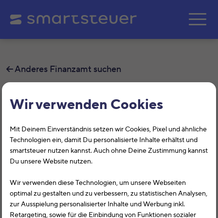
Zum Hauptinhalt springe
Anderes Finanzamt suchen
Finanzamt Sulingen
Wir verwenden Cookies
Auf dieser Seite findest Du alle
Mit Deinem Einverständnis setzen wir Cookies, Pixel und ähnliche
Informationen zum Finanzamt Sulingen,
Technologien ein, damit Du personalisierte Inhalte erhältst und
smartsteuer nutzen kannst. Auch ohne Deine Zustimmung kannst
Hindenburgstr. 16, 27232, Sulingen mit
Du unsere Website nutzen.
der Finanzamtsnummer 2345.
Wir verwenden diese Technologien, um unsere Webseiten
optimal zu gestalten und zu verbessern, zu statistischen Analysen,
Das Finanzamt Sulingen (Niedersachsen) hilft Dir bei allen
zur Ausspielung personalisierter Inhalte und Werbung inkl.
Belangen rund um die Steuererklärung. Auf dieser Seite
Retargeting, sowie für die Einbindung von Funktionen sozialer