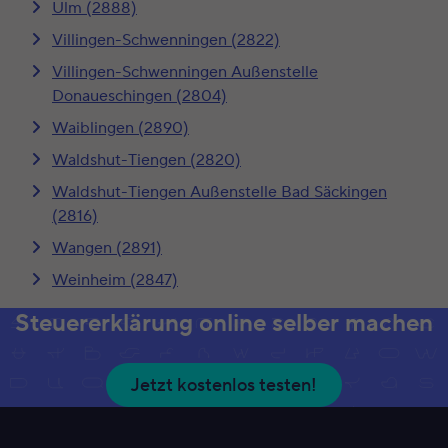
Ulm (2888)
Villingen-Schwenningen (2822)
Villingen-Schwenningen Außenstelle
Donaueschingen (2804)
Waiblingen (2890)
Waldshut-Tiengen (2820)
Waldshut-Tiengen Außenstelle Bad Säckingen
(2816)
Wangen (2891)
Weinheim (2847)
Steuererklärung online selber machen
Jetzt kostenlos testen!