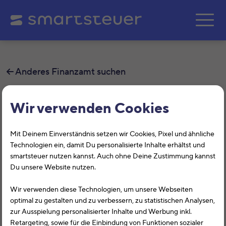
Zum Hauptinhalt springe
Anderes Finanzamt suchen
Finanzamt Freiburg-Land
Wir verwenden Cookies
Außenstelle Titisee-Neustadt
Mit Deinem Einverständnis setzen wir Cookies, Pixel und ähnliche
Auf dieser Seite findest Du alle
Technologien ein, damit Du personalisierte Inhalte erhältst und
smartsteuer nutzen kannst. Auch ohne Deine Zustimmung kannst
Informationen zum Finanzamt Freiburg-
Du unsere Website nutzen.
Land Außenstelle Titisee-Neustadt,
Wir verwenden diese Technologien, um unsere Webseiten
Goethestr. 5, 79822, Titisee-Neustadt mit
optimal zu gestalten und zu verbessern, zu statistischen Analysen,
zur Ausspielung personalisierter Inhalte und Werbung inkl.
der Finanzamtsnummer 2813.
Retargeting, sowie für die Einbindung von Funktionen sozialer