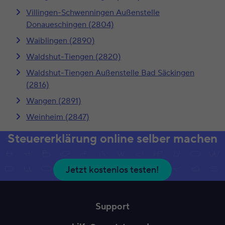
Villingen-Schwenningen Außenstelle
Donaueschingen (2804)
Waiblingen (2890)
Waldshut-Tiengen (2820)
Waldshut-Tiengen Außenstelle Bad Säckingen
(2816)
Wangen (2891)
Weinheim (2847)
Steuererklärung online selber machen
Jetzt kostenlos testen!
Support