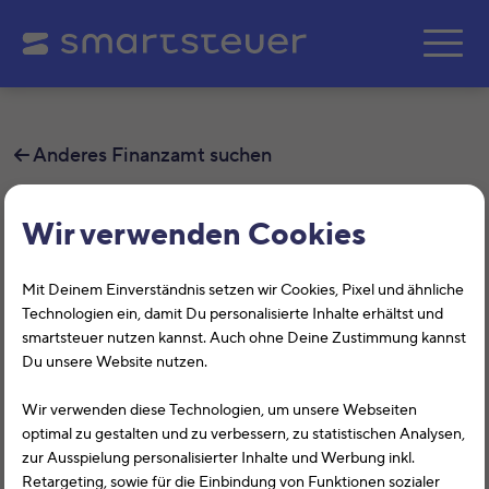
Zum Hauptinhalt springe
Anderes Finanzamt suchen
Finanzamt Offenburg -01-
Wir verwenden Cookies
(vormals ASt Achern)
Mit Deinem Einverständnis setzen wir Cookies, Pixel und ähnliche
Auf dieser Seite findest Du alle
Technologien ein, damit Du personalisierte Inhalte erhältst und
smartsteuer nutzen kannst. Auch ohne Deine Zustimmung kannst
Informationen zum Finanzamt Offenburg
Du unsere Website nutzen.
-01- (vormals ASt Achern), Zeller Str. 1-3,
Wir verwenden diese Technologien, um unsere Webseiten
77654, Offenburg mit der
optimal zu gestalten und zu verbessern, zu statistischen Analysen,
zur Ausspielung personalisierter Inhalte und Werbung inkl.
Finanzamtsnummer 2801.
Retargeting, sowie für die Einbindung von Funktionen sozialer