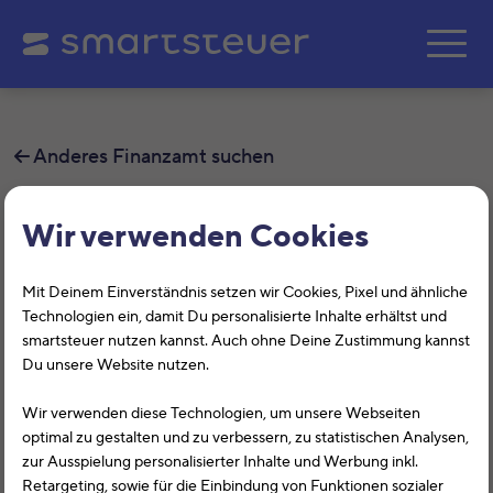
Zum Hauptinhalt springe
Anderes Finanzamt suchen
Finanzamt Mühlacker
Wir verwenden Cookies
Auf dieser Seite findest Du alle
Mit Deinem Einverständnis setzen wir Cookies, Pixel und ähnliche
Informationen zum Finanzamt
Technologien ein, damit Du personalisierte Inhalte erhältst und
smartsteuer nutzen kannst. Auch ohne Deine Zustimmung kannst
Mühlacker, Konrad-Adenauer-Platz 6,
Du unsere Website nutzen.
75417, Mühlacker mit der
Wir verwenden diese Technologien, um unsere Webseiten
Finanzamtsnummer 2848.
optimal zu gestalten und zu verbessern, zu statistischen Analysen,
zur Ausspielung personalisierter Inhalte und Werbung inkl.
Das Finanzamt Mühlacker (Baden-Württemberg) hilft Dir
Retargeting, sowie für die Einbindung von Funktionen sozialer