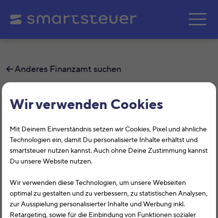
Zum Hauptinhalt springe
Anderes Finanzamt suchen
Finanzamt Ehingen
Wir verwenden Cookies
Auf dieser Seite findest Du alle
Mit Deinem Einverständnis setzen wir Cookies, Pixel und ähnliche
Informationen zum Finanzamt Ehingen,
Technologien ein, damit Du personalisierte Inhalte erhältst und
smartsteuer nutzen kannst. Auch ohne Deine Zustimmung kannst
Hehlestr. 19, 89584, Ehingen mit der
Du unsere Website nutzen.
Finanzamtsnummer 2858.
Wir verwenden diese Technologien, um unsere Webseiten
optimal zu gestalten und zu verbessern, zu statistischen Analysen,
Das Finanzamt Ehingen (Baden-Württemberg) hilft Dir
zur Ausspielung personalisierter Inhalte und Werbung inkl.
bei allen Belangen rund um die Steuererklärung. Auf
Retargeting, sowie für die Einbindung von Funktionen sozialer