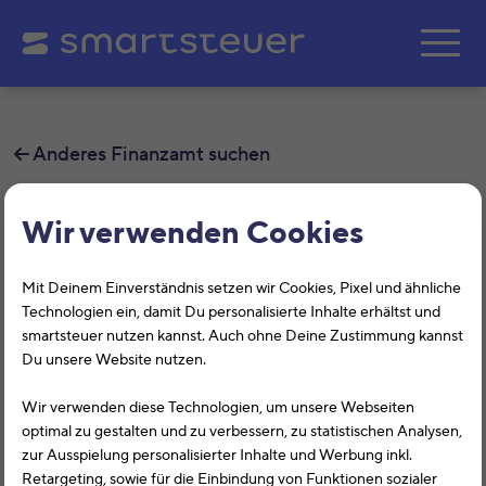
Zum Hauptinhalt springe
Anderes Finanzamt suchen
Finanzamt Kaufbeuren m. ASt
Wir verwenden Cookies
Füssen
Mit Deinem Einverständnis setzen wir Cookies, Pixel und ähnliche
Auf dieser Seite findest Du alle
Technologien ein, damit Du personalisierte Inhalte erhältst und
smartsteuer nutzen kannst. Auch ohne Deine Zustimmung kannst
Informationen zum Finanzamt
Du unsere Website nutzen.
Kaufbeuren m. ASt Füssen, Remboldstr.
Wir verwenden diese Technologien, um unsere Webseiten
21, 87600, Kaufbeuren mit der
optimal zu gestalten und zu verbessern, zu statistischen Analysen,
zur Ausspielung personalisierter Inhalte und Werbung inkl.
Finanzamtsnummer 9125.
Retargeting, sowie für die Einbindung von Funktionen sozialer