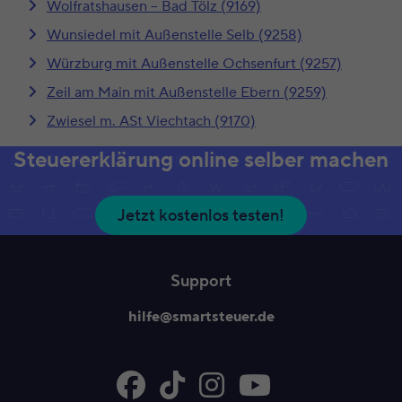
Wolfratshausen – Bad Tölz (9169)
Wunsiedel mit Außenstelle Selb (9258)
Würzburg mit Außenstelle Ochsenfurt (9257)
Zeil am Main mit Außenstelle Ebern (9259)
Zwiesel m. ASt Viechtach (9170)
Steuererklärung online selber machen
Jetzt kostenlos testen!
Support
hilfe@smartsteuer.de