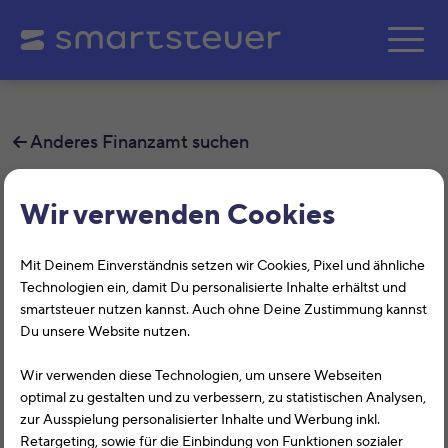
Zum Hauptinhalt springe
Anderes Finanzamt suchen
Finanzamt München
Wir verwenden Cookies
Gewinneinkünfte
Mit Deinem Einverständnis setzen wir Cookies, Pixel und ähnliche
Auf dieser Seite findest Du alle
Technologien ein, damit Du personalisierte Inhalte erhältst und
smartsteuer nutzen kannst. Auch ohne Deine Zustimmung kannst
Informationen zum Finanzamt München
Du unsere Website nutzen.
Gewinneinkünfte, Deroystr. 10, 80335,
Wir verwenden diese Technologien, um unsere Webseiten
München mit der Finanzamtsnummer
optimal zu gestalten und zu verbessern, zu statistischen Analysen,
zur Ausspielung personalisierter Inhalte und Werbung inkl.
9144.
Retargeting, sowie für die Einbindung von Funktionen sozialer